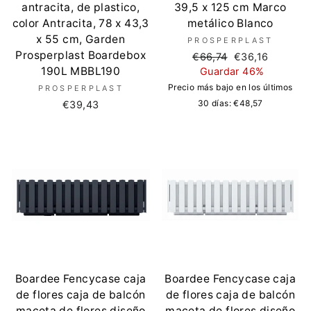
antracita, de plastico,
39,5 x 125 cm Marco
color Antracita, 78 x 43,3
metálico Blanco
x 55 cm, Garden
PROSPERPLAST
Prosperplast Boardebox
Precio
Precio
€66,74
€36,16
190L MBBL190
regular
de
Guardar 46%
oferta
Precio más bajo en los últimos
PROSPERPLAST
30 días:
€48,57
€39,43
Boardee Fencycase caja
Boardee Fencycase caja
de flores caja de balcón
de flores caja de balcón
maceta de flores diseño
maceta de flores diseño