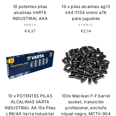
10 potentes pilas
10 x pilas alcalinas ag13
alcalinas VARTA
lr44 l1154 vinnic a76
INDUSTRIAL AAA
para juguetes
VARTA
VINNIC
€4,37
€2,14
10 x POTENTES PILAS
100x Maclean F-F barrel
ALCALINAS VARTA
socket, transición
INDUSTRIAL AA 10x Pilas
profesional, enchufe
LR6/AA Varta Industrial
níquel negro, MCTV-904