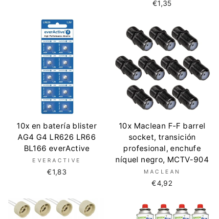
€1,35
10x en batería blister
10x Maclean F-F barrel
AG4 G4 LR626 LR66
socket, transición
BL166 everActive
profesional, enchufe
níquel negro, MCTV-904
EVERACTIVE
€1,83
MACLEAN
€4,92