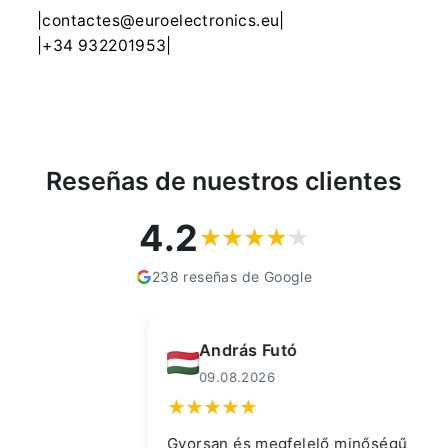
|contactes@euroelectronics.eu|
|+34 932201953|
Reseñas de nuestros clientes
4.2
238 reseñas de Google
András Futó
09.08.2026
Gyorsan és megfelelő minőségű terméket
Pr