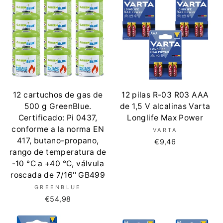
12 cartuchos de gas de
12 pilas R-03 R03 AAA
500 g GreenBlue.
de 1,5 V alcalinas Varta
Certificado: Pi 0437,
Longlife Max Power
conforme a la norma EN
VARTA
417, butano-propano,
€9,46
rango de temperatura de
-10 °C a +40 °C, válvula
roscada de 7/16'' GB499
GREENBLUE
€54,98