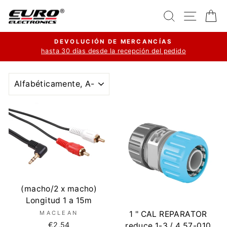
Ir
Buscar
Navega
Ca
directamente
al
DEVOLUCIÓN DE MERCANCÍAS
contenido
hasta 30 días desde la recepción del pedido
diapositivas
pausa
ORDENAR
(macho/2 x macho)
Longitud 1 a 15m
1 '' CAL REPARATOR
MACLEAN
€2,54
reduce 1-3 / 4 57-010