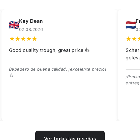
Kay Dean
F
02.08.2026
0
Good quality trough, great price 👍
Scher
gelev
Bebedero de buena calidad, ¡excelente precio!
👍
¡Preci
entreg
Ver todas las reseñas