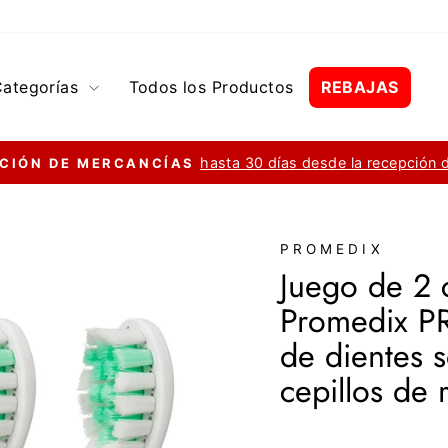
Categorías
Todos los Productos
REBAJAS
hasta 30 días desde la recepción 
CIÓN DE MERCANCÍAS
diapositivas
pausa
PROMEDIX
Juego de 2 
Promedix PR
de dientes s
cepillos de 
Precio