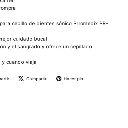
icante
compra
 para cepillo de dientes sónico Prromedix PR-
mejor cuidado bucal
ón y el sangrado y ofrece un cepillado
a y cuando viaja
Compartir
Tuitear
Pinear
artir
Compartir
Hacer pin
en
en
en
Facebook
X
Pinterest