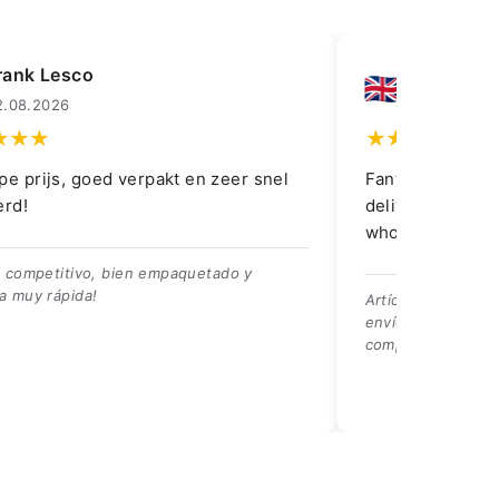
rank Lesco
Lledrmorg
2.08.2026
01.08.2026
pe prijs, goed verpakt en zeer snel
Fantastic item a
erd!
delivery and ki
whole purchase
o competitivo, bien empaquetado y
a muy rápida!
Artículo fantástic
envío y el kit se 
compra.