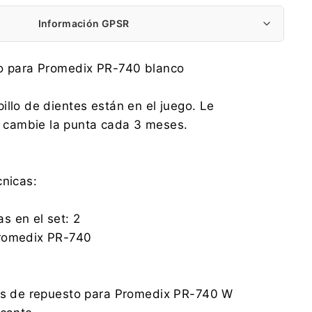
Información GPSR
Centrumelektroniki.EU Sp. z o.o.
to para Promedix PR-740 blanco
Korfantego 7, 42-600 Tarnowskie Góry
contact@centrumelektroniki.pl
illo de dientes están en el juego. Le
+48 32 284 72 22
cambie la punta cada 3 meses.
Centrumelektroniki.EU Sp. z o.o.
Korfantego 7, 42-600 Tarnowskie Góry
contact@centrumelektroniki.pl
+48 32 284 72 22
cnicas:
s en el set: 2
Promedix PR-740
los de repuesto para Promedix PR-740 W