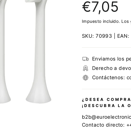
€7,05
regular
Impuesto incluido. Los
SKU:
70993
| EAN:
Enviamos los p
Derecho a devol
Contáctenos: c
¿DESEA COMPRA
¡DESCUBRA LA 
b2b@euroelectroni
Contacto directo: 