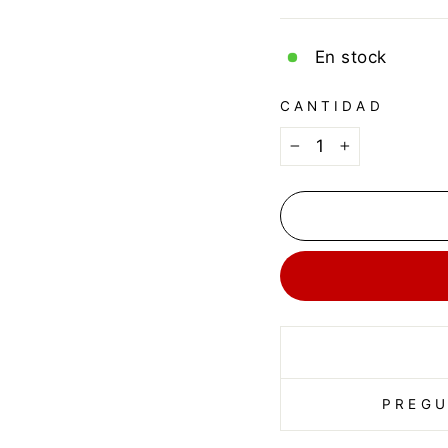
En stock
CANTIDAD
−
+
PREGU