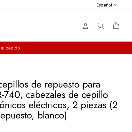
Idioma
Español
Ingresar
Buscar
Carri
del pedido
cepillos de repuesto para
-740, cabezales de cepillo
ónicos eléctricos, 2 piezas (2
repuesto, blanco)