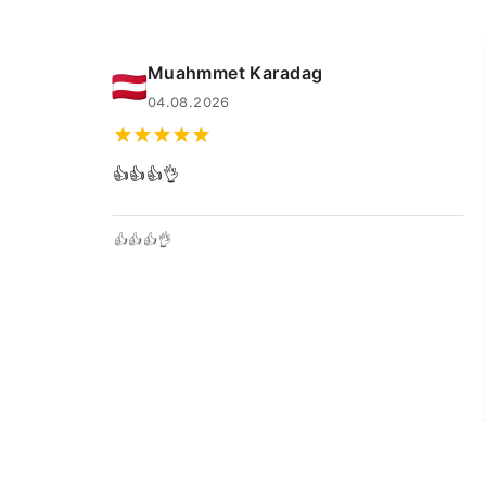
Muahmmet Karadag
04.08.2026
snel
👍👍👍👌
👍👍👍👌
trega