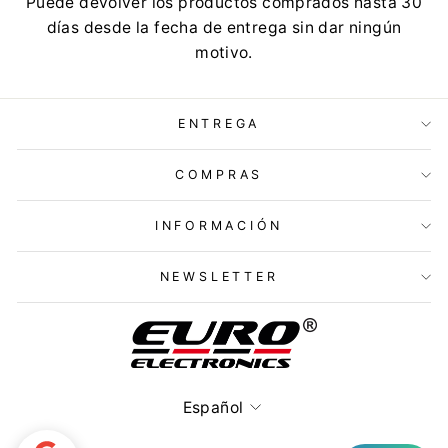
Puede devolver los productos comprados hasta 30
días desde la fecha de entrega sin dar ningún
motivo.
ENTREGA
COMPRAS
INFORMACIÓN
NEWSLETTER
Idioma
Español