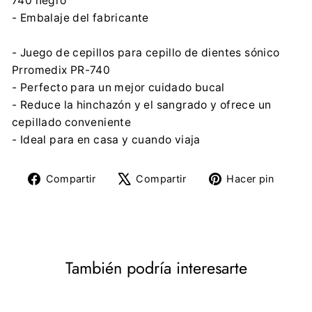
740 negro
- Embalaje del fabricante
- Juego de cepillos para cepillo de dientes sónico
Prromedix PR-740
- Perfecto para un mejor cuidado bucal
- Reduce la hinchazón y el sangrado y ofrece un
cepillado conveniente
- Ideal para en casa y cuando viaja
Compartir
Tuitear
Pine
Compartir
Compartir
Hacer pin
en
en
en
Facebook
X
Pinte
También podría interesarte