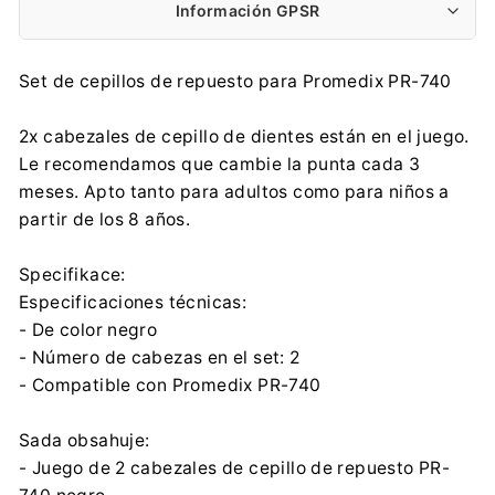
Información GPSR
Fabricante:
Set de cepillos de repuesto para Promedix PR-740
Centrumelektroniki.EU Sp. z o.o.
Korfantego 7, 42-600 Tarnowskie Góry
2x cabezales de cepillo de dientes están en el juego.
contact@centrumelektroniki.pl
Le recomendamos que cambie la punta cada 3
+48 32 284 72 22
meses. Apto tanto para adultos como para niños a
Importador:
partir de los 8 años.
Centrumelektroniki.EU Sp. z o.o.
Korfantego 7, 42-600 Tarnowskie Góry
Specifikace:
contact@centrumelektroniki.pl
Especificaciones técnicas:
+48 32 284 72 22
- De color negro
- Número de cabezas en el set: 2
- Compatible con Promedix PR-740
Sada obsahuje:
- Juego de 2 cabezales de cepillo de repuesto PR-