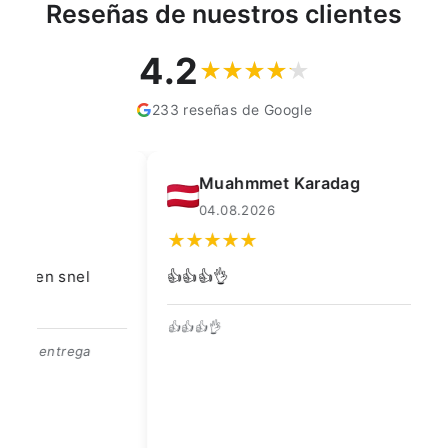
Reseñas de nuestros clientes
4.2
233 reseñas de Google
Muahmmet Karadag
04.08.2026
👍👍👍👌
Go
👍👍👍👌
Be