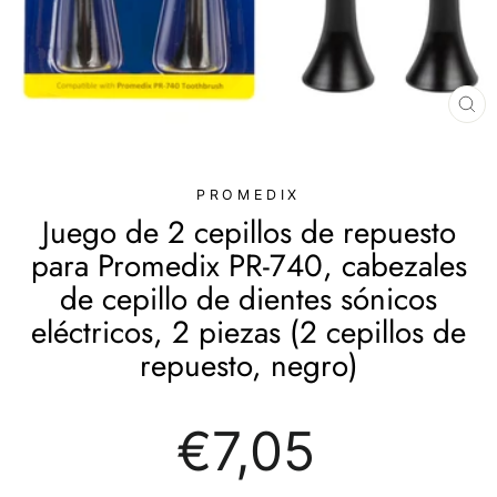
CE
(E
PROMEDIX
Juego de 2 cepillos de repuesto
para Promedix PR-740, cabezales
de cepillo de dientes sónicos
eléctricos, 2 piezas (2 cepillos de
repuesto, negro)
Precio
€7,05
regular