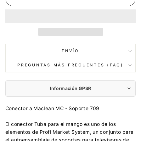
ENVÍO
PREGUNTAS MÁS FRECUENTES (FAQ)
Información GPSR
Fabricante:
Conector a Maclean MC - Soporte 709
Centrumelektroniki.EU Sp. z o.o.
Korfantego 7, 42-600 Tarnowskie Góry
El conector Tuba para el mango es uno de los
contact@centrumelektroniki.pl
elementos de Profi Market System, un conjunto para
+48 32 284 72 22
el autoensamblaje de soportes para televisores de