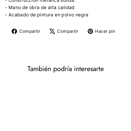
- Construcción metálica sólida.
- Mano de obra de alta calidad
- Acabado de pintura en polvo negra
Compartir
Tuitear
Pine
Compartir
Compartir
Hacer pin
en
en
en
Facebook
X
Pinte
También podría interesarte
DESCUENTO
Maclean MC-709
Conector de tubo 50kg