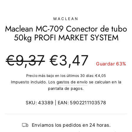
(E
MACLEAN
Maclean MC-709 Conector de tubo
50kg PROFI MARKET SYSTEM
Precio
Precio
€9,37
€3,47
regular
de
Guardar 63%
oferta
Precio más bajo en los últimos 30 días:
€4,05
Impuesto incluido. Los
gastos de envío
se calculan en la
pantalla de pagos.
SKU:
43389
| EAN:
5902211103578
Enviamos los pedidos en 24 horas.