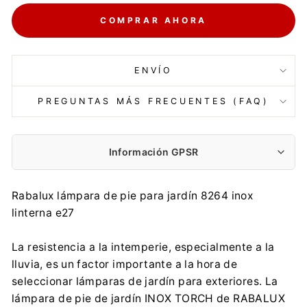
COMPRAR AHORA
ENVÍO
PREGUNTAS MÁS FRECUENTES (FAQ)
Información GPSR
Fabricante:
Rabalux lámpara de pie para jardín 8264 inox
Rabalux Sp. z o.o.
linterna e27
Körtefa u. 5, H-9027 Győr
infopl@rabalux.com
La resistencia a la intemperie, especialmente a la
0048 32 254 61 34
lluvia, es un factor importante a la hora de
Importador:
seleccionar lámparas de jardín para exteriores. La
Rabalux Sp. z o.o.
lámpara de pie de jardín INOX TORCH de RABALUX
Körtefa u. 5, H-9027 Győr