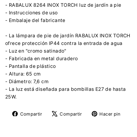
- RABALUX 8264 INOX TORCH luz de jardín a pie
- Instrucciones de uso
- Embalaje del fabricante
- La lámpara de pie de jardín RABALUX INOX TORCH
ofrece protección IP44 contra la entrada de agua
- Luz en "cromo satinado"
- Fabricada en metal duradero
- Pantalla de plástico
- Altura: 65 cm
- Diámetro: 7,6 cm
- La luz está diseñada para bombillas E27 de hasta
25W.
Compartir
Tuitear
Pine
Compartir
Compartir
Hacer pin
en
en
en
Facebook
X
Pinte