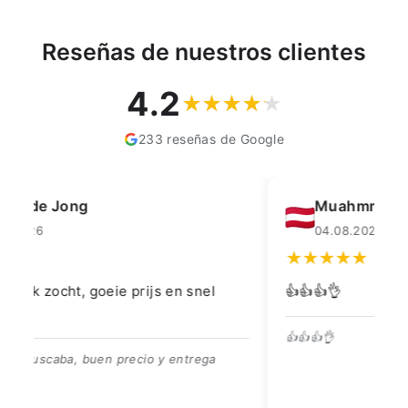
Reseñas de nuestros clientes
4.2
233 reseñas de Google
Muahmmet Karadag
04.08.2026
👍👍👍👌
Go
👍👍👍👌
Be