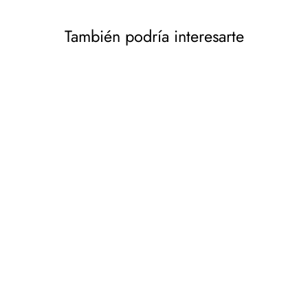
También podría interesarte
Lámpara de pie de jardín
Rabalux 8264 inox torch
metal
RABALUX
€34,71