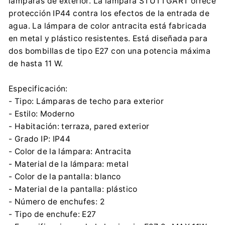
lámparas de exterior. La lámpara STUTTGART ofrece
Importador:
protección IP44 contra los efectos de la entrada de
Rabalux Sp. z o.o.
agua. La lámpara de color antracita está fabricada
Körtefa u. 5, H-9027 Győr
en metal y plástico resistentes. Está diseñada para
infopl@rabalux.com
dos bombillas de tipo E27 con una potencia máxima
0048 32 254 61 34
de hasta 11 W.
Especificación:
- Tipo: Lámparas de techo para exterior
- Estilo: Moderno
- Habitación: terraza, pared exterior
- Grado IP: IP44
- Color de la lámpara: Antracita
- Material de la lámpara: metal
- Color de la pantalla: blanco
- Material de la pantalla: plástico
- Número de enchufes: 2
- Tipo de enchufe: E27