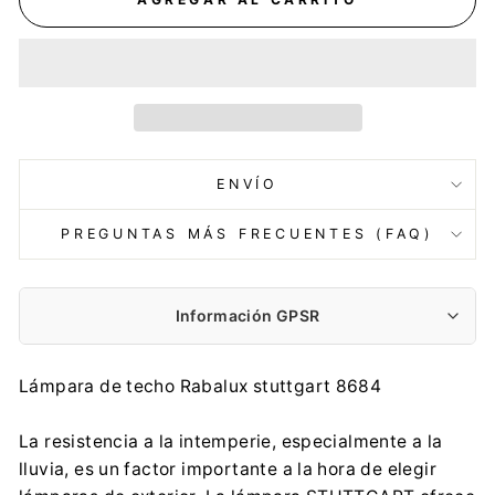
ENVÍO
PREGUNTAS MÁS FRECUENTES (FAQ)
Información GPSR
Fabricante:
Lámpara de techo Rabalux stuttgart 8684
Rabalux Sp. z o.o.
Körtefa u. 5, H-9027 Győr
La resistencia a la intemperie, especialmente a la
infopl@rabalux.com
lluvia, es un factor importante a la hora de elegir
0048 32 254 61 34