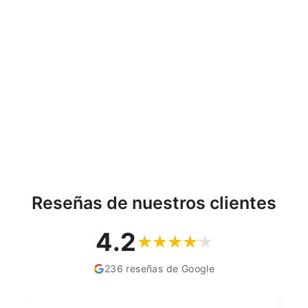
Lámpara de techo de
exterior Rabalux stuttgart
8684 - color antracita
RABALUX
€57,69
Reseñas de nuestros clientes
4.2
236 reseñas de Google