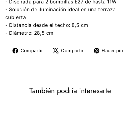
- Diseñada para 2 bombillas E27 de hasta 11W
- Solución de iluminación ideal en una terraza
cubierta
- Distancia desde el techo: 8,5 cm
- Diámetro: 28,5 cm
Compartir
Tuitear
Pine
Compartir
Compartir
Hacer pin
en
en
en
Facebook
X
Pinte
También podría interesarte