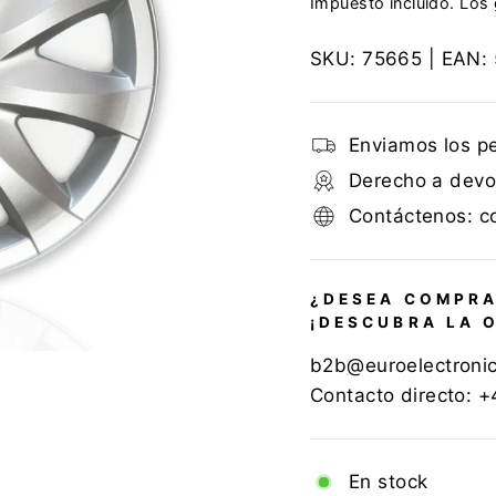
Impuesto incluido. Los
SKU:
75665
| EAN:
Enviamos los p
Derecho a devol
Contáctenos: c
¿DESEA COMPRA
¡DESCUBRA LA 
b2b@euroelectroni
Contacto directo: 
En stock