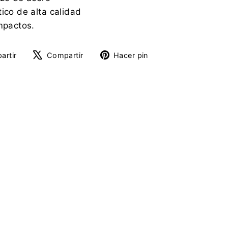
ico de alta calidad
impactos.
Compartir
Tuitear
Pinear
artir
Compartir
Hacer pin
en
en
en
Facebook
X
Pinterest