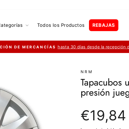
Categorías
Todos los Productos
REBAJAS
hasta 30 días desde la recepción 
CIÓN DE MERCANCÍAS
diapositivas
pausa
NRM
Tapacubos u
presión jue
Precio
€19,84
regular