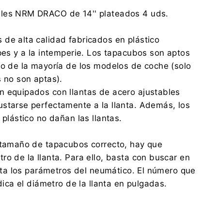
NRM Sp. z o.o.
les NRM DRACO de 14'' plateados 4 uds.
Wspólna 7, 62-065 Grodzisk Wielkopolski
office@nrm.pl
de alta calidad fabricados en plástico
0048 614 448 683
lpes y a la intemperie. Los tapacubos son aptos
NRM Sp. z o.o.
ro de la mayoría de los modelos de coche (solo
Wspólna 7, 62-065 Grodzisk Wielkopolski
s no son aptas).
office@nrm.pl
0048 614 448 683
n equipados con llantas de acero ajustables
starse perfectamente a la llanta. Además, los
 plástico no dañan las llantas.
 tamaño de tapacubos correcto, hay que
ro de la llanta. Para ello, basta con buscar en
lanta los parámetros del neumático. El número que
ndica el diámetro de la llanta en pulgadas.