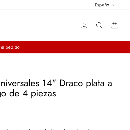
Idioma
Español
Ingresar
Buscar
Carri
del pedido
niversales 14" Draco plata a
go de 4 piezas