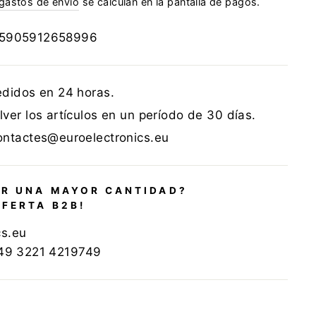
gastos de envío
se calculan en la pantalla de pagos.
5905912658996
edidos en 24 horas.
ver los artículos en un período de 30 días.
ontactes@euroelectronics.eu
R UNA MAYOR CANTIDAD?
OFERTA B2B!
cs.eu
+49 3221 4219749