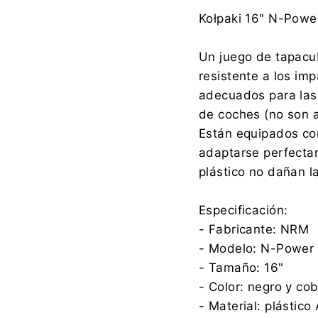
Fabricante:
Kołpaki 16" N-Power
Un juego de tapacub
resistente a los im
Importador:
adecuados para las 
de coches (no son a
Están equipados con
adaptarse perfectam
plástico no dañan la
Especificación:
- Fabricante: NRM
- Modelo: N-Power
- Tamaño: 16"
- Color: negro y co
- Material: plástico