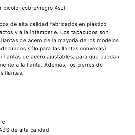
NRM Sp. z o.o.
 bicolor cobre/negro 4szt
Wspólna 7, 62-065 Grodzisk Wielkopolski
office@nrm.pl
os de alta calidad fabricados en plástico
0048 614 448 683
pactos y a la intemperie. Los tapacubos son
NRM Sp. z o.o.
llantas de acero de la mayoría de los modelos
Wspólna 7, 62-065 Grodzisk Wielkopolski
decuados sólo para las llantas convexas).
office@nrm.pl
0048 614 448 683
 llantas de acero ajustables, para que puedan
ente a la llanta. Además, los cierres de
s llantas.
bre
 ABS de alta calidad