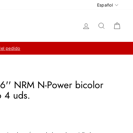
Idioma
Español
Ingresar
Buscar
Carri
del pedido
6'' NRM N-Power bicolor
 4 uds.