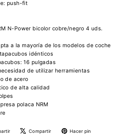
: push-fit
RM N-Power bicolor cobre/negro 4 uds.
apta a la mayoría de los modelos de coche
4 tapacubos idénticos
pacubos: 16 pulgadas
 necesidad de utilizar herramientas
zo de acero
ico de alta calidad
olpes
mpresa polaca NRM
bre
Compartir
Tuitear
Pinear
artir
Compartir
Hacer pin
en
en
en