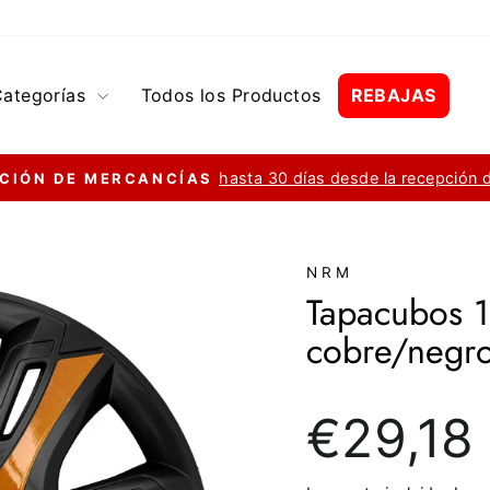
Categorías
Todos los Productos
REBAJAS
hasta 30 días desde la recepción 
CIÓN DE MERCANCÍAS
diapositivas
pausa
NRM
Tapacubos 1
cobre/negro
Precio
€29,18
regular