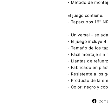
- Método de montaje
El juego contiene:
- Tapacubos 16'' N
- Universal - se ad
- El juego incluye 
- Tamaño de los ta
- Fácil montaje sin
- Llantas de refuer
- Fabricado en plást
- Resistente a los g
- Producto de la e
- Color: negro y co
Comp