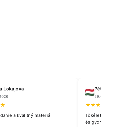
a Lokajova
Péter Tóth
.2026
29.07.2026
danie a kvalitný materiál
Tökéletesen eléged
és gyors, megbízhat