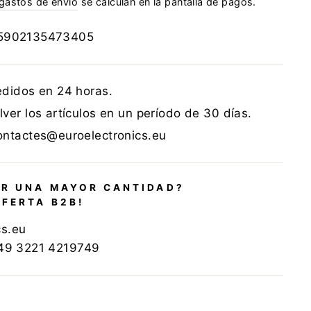
gastos de envío
se calculan en la pantalla de pagos.
5902135473405
edidos en 24 horas.
ver los artículos en un período de 30 días.
ontactes@euroelectronics.eu
R UNA MAYOR CANTIDAD?
OFERTA B2B!
cs.eu
+49 3221 4219749