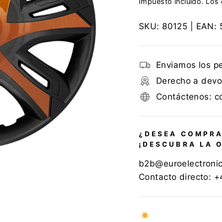
Impuesto incluido. Los
SKU:
80125
| EAN:
Enviamos los p
Derecho a devol
Contáctenos: c
¿DESEA COMPRA
¡DESCUBRA LA 
b2b@euroelectroni
Contacto directo: 