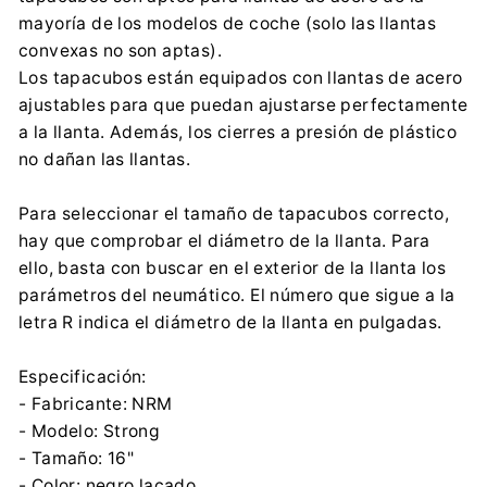
NRM Sp. z o.o.
mayoría de los modelos de coche (solo las llantas
Wspólna 7, 62-065 Grodzisk Wielkopolski
convexas no son aptas).
office@nrm.pl
Los tapacubos están equipados con llantas de acero
0048 614 448 683
ajustables para que puedan ajustarse perfectamente
a la llanta. Además, los cierres a presión de plástico
no dañan las llantas.
Para seleccionar el tamaño de tapacubos correcto,
hay que comprobar el diámetro de la llanta. Para
ello, basta con buscar en el exterior de la llanta los
parámetros del neumático. El número que sigue a la
letra R indica el diámetro de la llanta en pulgadas.
Especificación:
- Fabricante: NRM
- Modelo: Strong
- Tamaño: 16"
- Color: negro lacado