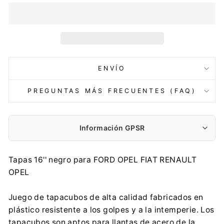
ENVÍO
PREGUNTAS MÁS FRECUENTES (FAQ)
Información GPSR
Fabricante:
Tapas 16'' negro para FORD OPEL FIAT RENAULT
NRM Sp. z o.o.
OPEL
Wspólna 7, 62-065 Grodzisk Wielkopolski
office@nrm.pl
Juego de tapacubos de alta calidad fabricados en
0048 614 448 683
plástico resistente a los golpes y a la intemperie. Los
Importador:
tapacubos son aptos para llantas de acero de la