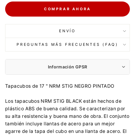
COMPRAR AHORA
ENVÍO
PREGUNTAS MÁS FRECUENTES (FAQ)
Información GPSR
Fabricante:
Tapacubos de 17 " NRM STIG NEGRO PINTADO
NRM Sp. z o.o.
Wspólna 7, 62-065 Grodzisk Wielkopolski
Los tapacubos NRM STIG BLACK están hechos de
office@nrm.pl
plástico ABS de buena calidad. Se caracterizan por
0048 614 448 683
su alta resistencia y buena mano de obra. El conjunto
Importador:
también incluye llantas de acero para un mejor
NRM Sp. z o.o.
agarre de la tapa del cubo en una llanta de acero. El
Wspólna 7, 62-065 Grodzisk Wielkopolski