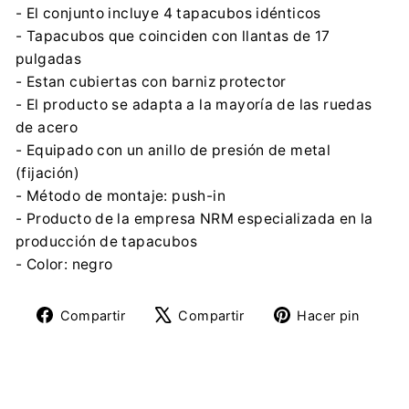
- El conjunto incluye 4 tapacubos idénticos
- Tapacubos que coinciden con llantas de 17
pulgadas
- Estan cubiertas con barniz protector
- El producto se adapta a la mayoría de las ruedas
de acero
- Equipado con un anillo de presión de metal
(fijación)
- Método de montaje: push-in
- Producto de la empresa NRM especializada en la
producción de tapacubos
- Color: negro
Compartir
Tuitear
Pine
Compartir
Compartir
Hacer pin
en
en
en
Facebook
X
Pinte