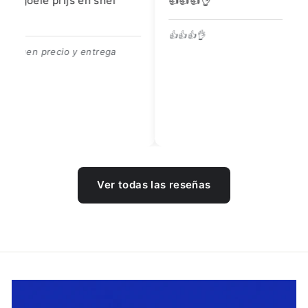
👍👍👍👌
Go
👍👍👍👌
Be
Ver todas las reseñas