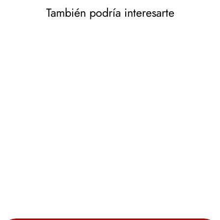
También podría interesarte
Tapacubos de 17 " 4
piezas de negro pintado
NRM STIG
NRM
€35,63