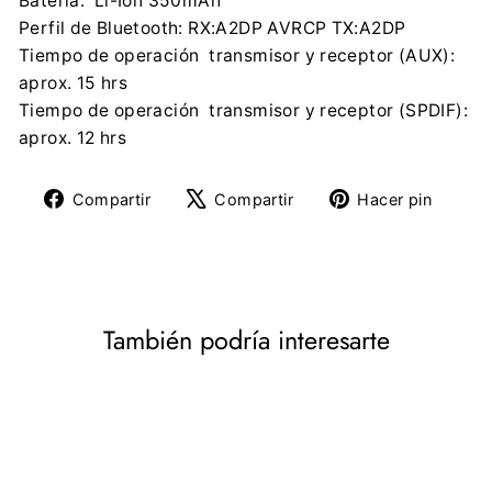
Batería: Li-Ion 350mAh
Perfil de Bluetooth: RX:A2DP AVRCP TX:A2DP
Tiempo de operación transmisor y receptor (AUX):
aprox. 15 hrs
Tiempo de operación transmisor y receptor (SPDIF):
aprox. 12 hrs
Compartir
Tuitear
Pine
Compartir
Compartir
Hacer pin
en
en
en
Facebook
X
Pinte
También podría interesarte