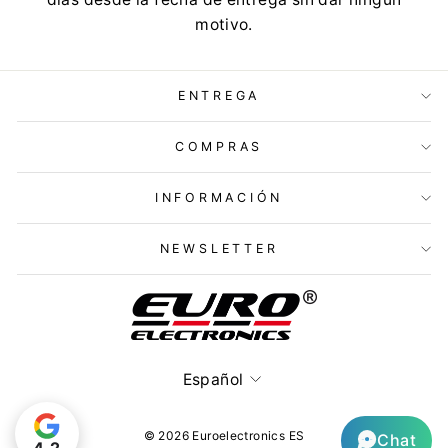
motivo.
ENTREGA
COMPRAS
INFORMACIÓN
NEWSLETTER
Idioma
Español
© 2026 Euroelectronics ES
Chat