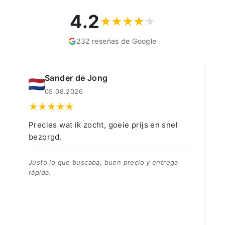
4.2
232 reseñas de Google
Muahmmet Karadag
04.08.2026
👍👍👍👌
Go
👍👍👍👌
Be