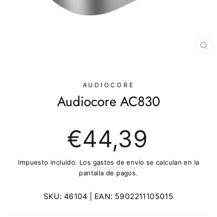
CE
(E
AUDIOCORE
Audiocore AC830
Precio
€44,39
regular
Impuesto incluido. Los
gastos de envío
se calculan en la
pantalla de pagos.
SKU:
46104
| EAN:
5902211105015