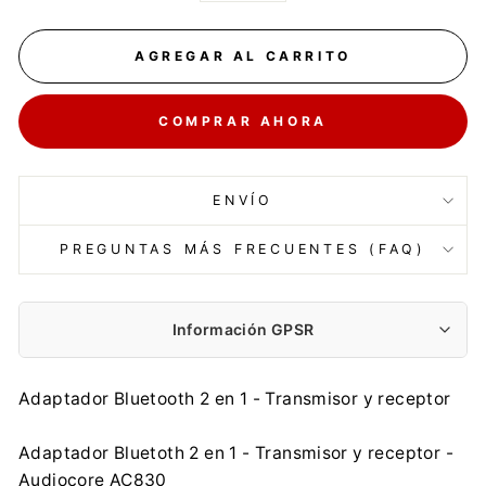
AGREGAR AL CARRITO
COMPRAR AHORA
ENVÍO
PREGUNTAS MÁS FRECUENTES (FAQ)
Información GPSR
Fabricante:
Adaptador Bluetooth 2 en 1 - Transmisor y receptor
Centrumelektroniki.EU Sp. z o.o.
Korfantego 7, 42-600 Tarnowskie Góry
Adaptador Bluetoth 2 en 1 - Transmisor y receptor -
contact@centrumelektroniki.pl
Audiocore AC830
+48 32 284 72 22