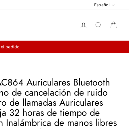
Idioma
Español
Ingresar
Buscar
Carri
del pedido
C864 Auriculares Bluetooth
no de cancelación de ruido
ro de llamadas Auriculares
eja 32 horas de tiempo de
n Inalámbrica de manos libres