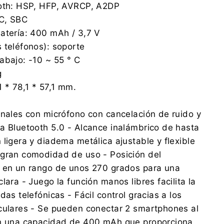
ooth: HSP, HFP, AVRCP, A2DP
C, SBC
atería: 400 mAh / 3,7 V
 teléfonos): soporte
abajo: -10 ~ 55 ° C
g
1 * 78,1 * 57,1 mm.
onales con micrófono con cancelación de ruido y
a Bluetooth 5.0 - Alcance inalámbrico de hasta
 ligera y diadema metálica ajustable y flexible
 gran comodidad de uso - Posición del
e en un rango de unos 270 grados para una
lara - Juego la función manos libres facilita la
das telefónicas - Fácil control gracias a los
culares - Se pueden conectar 2 smartphones al
on una capacidad de 400 mAh que proporciona