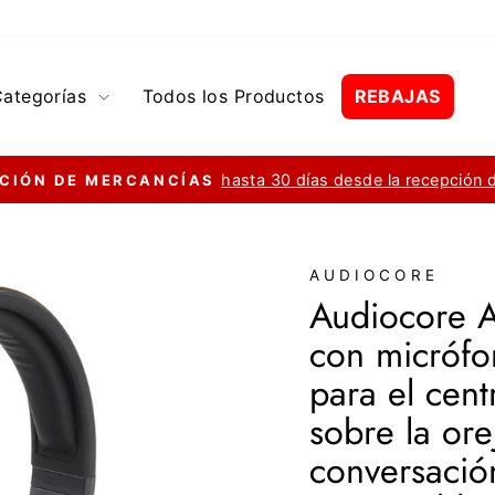
Categorías
Todos los Productos
REBAJAS
hasta 30 días desde la recepción 
CIÓN DE MERCANCÍAS
diapositivas
pausa
AUDIOCORE
Audiocore A
con micrófo
para el cent
sobre la or
conversació