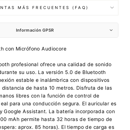
NTAS MÁS FRECUENTES (FAQ)
Información GPSR
Centrumelektroniki.EU Sp. z o.o.
th con Micrófono Audiocore
Korfantego 7, 42-600 Tarnowskie Góry
contact@centrumelektroniki.pl
tooth profesional ofrece una calidad de sonido
+48 32 284 72 22
urante su uso. La versión 5.0 de Bluetooth
Centrumelektroniki.EU Sp. z o.o.
exión estable e inalámbrica con dispositivos
Korfantego 7, 42-600 Tarnowskie Góry
 distancia de hasta 10 metros. Disfruta de las
contact@centrumelektroniki.pl
+48 32 284 72 22
nos libres con la función de control de
deal para una conducción segura. El auricular es
 y Google Assistant. La batería incorporada con
00 mAh permite hasta 32 horas de tiempo de
espera: aprox. 85 horas). El tiempo de carga es