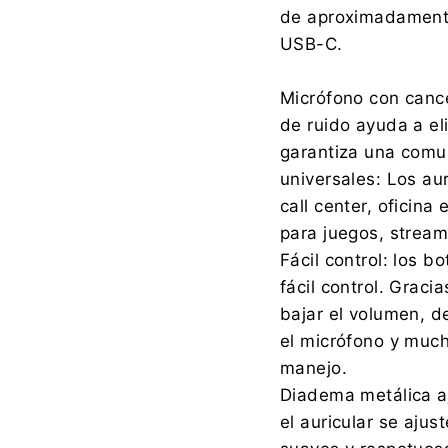
de aproximadamente 
USB-C.
Micrófono con cance
de ruido ayuda a el
garantiza una comun
universales: Los au
call center, oficin
para juegos, stream
Fácil control: los b
fácil control. Graci
bajar el volumen, de
el micrófono y mucho
manejo.
Diadema metálica aj
el auricular se aju