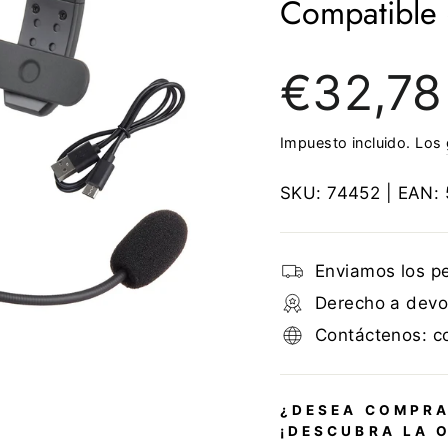
Compatible 
Precio
€32,78
regular
Impuesto incluido. Los
SKU:
74452
| EAN:
Enviamos los p
Derecho a devol
Contáctenos: c
¿DESEA COMPRA
¡DESCUBRA LA 