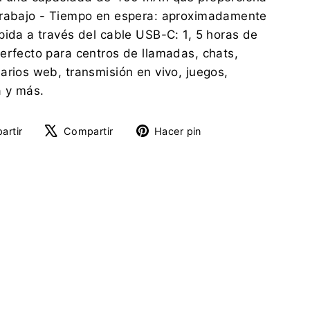
trabajo - Tiempo en espera: aproximadamente
pida a través del cable USB-C: 1, 5 horas de
erfecto para centros de llamadas, chats,
arios web, transmisión en vivo, juegos,
a y más.
Compartir
Tuitear
Pinear
artir
Compartir
Hacer pin
en
en
en
Facebook
X
Pinterest