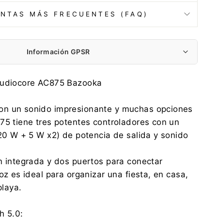
NTAS MÁS FRECUENTES (FAQ)
Información GPSR
Centrumelektroniki.EU Sp. z o.o.
Audiocore AC875 Bazooka
Korfantego 7, 42-600 Tarnowskie Góry
contact@centrumelektroniki.pl
n un sonido impresionante y muchas opciones
+48 32 284 72 22
75 tiene tres potentes controladores con un
Centrumelektroniki.EU Sp. z o.o.
(20 W + 5 W x2) de potencia de salida y sonido
Korfantego 7, 42-600 Tarnowskie Góry
contact@centrumelektroniki.pl
+48 32 284 72 22
n integrada y dos puertos para conectar
oz es ideal para organizar una fiesta, en casa,
ridad:
Descargar archivo
playa.
h 5.0: