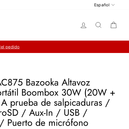
Idioma
Español
Ingresar
Buscar
Carri
del pedido
AC875 Bazooka Altavoz
portátil Boombox 30W (20W +
A prueba de salpicaduras /
roSD / Aux-In / USB /
 / Puerto de micrófono