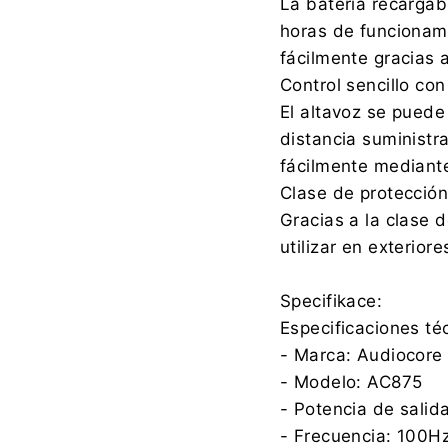
La batería recarga
horas de funcionami
fácilmente gracias 
Control sencillo co
El altavoz se pued
distancia suministr
fácilmente mediante
Clase de protección
Gracias a la clase 
utilizar en exteriore
Specifikace:
Especificaciones té
- Marca: Audiocore
- Modelo: AC875
- Potencia de sali
- Frecuencia: 100H