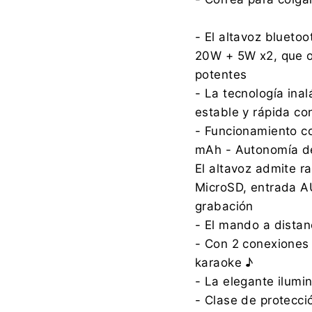
- El altavoz blueto
20W + 5W x2, que o
potentes
- La tecnología ina
estable y rápida con
- Funcionamiento c
mAh - Autonomía d
El altavoz admite r
MicroSD, entrada A
grabación
- El mando a distanc
- Con 2 conexiones 
karaoke ♪
- La elegante ilumi
- Clase de protecci