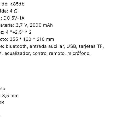
ruido: ≥85db
ida: 4 Ω
a: DC 5V-1A
atería: 3,7 V, 2000 mAh
z: 4 "+2.5" * 2
cto: 355 * 160 * 210 mm
e: bluetooth, entrada auxiliar, USB, tarjetas TF,
, ecualizador, control remoto, micrófono.
uso
e 3,5 mm
SB
r