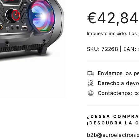
Precio
€42,84
regular
Impuesto incluido. Los
SKU:
72268
| EAN:
Enviamos los p
Derecho a devol
Contáctenos: c
¿DESEA COMPRA
¡DESCUBRA LA 
b2b@euroelectroni