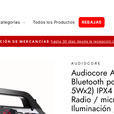
Categorías
Todos los Productos
REBAJAS
hasta 30 días desde la recepción 
CIÓN DE MERCANCÍAS
diapositivas
pausa
AUDIOCORE
Audiocore 
Bluetooth 
5Wx2) IPX4 
Radio / mic
Iluminación