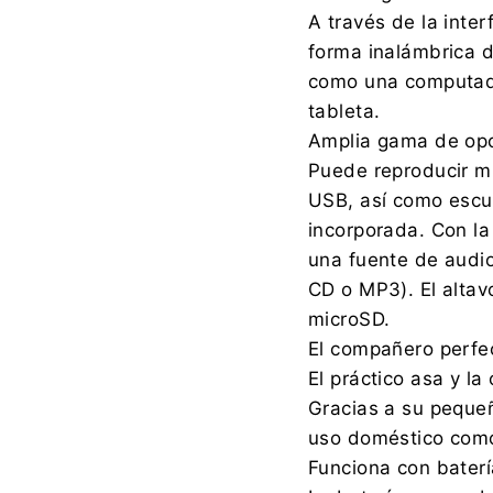
A través de la inte
forma inalámbrica d
como una computador
tableta.
Amplia gama de opc
Puede reproducir mú
USB, así como escuc
incorporada. Con la
una fuente de audio
CD o MP3). El altav
microSD.
El compañero perfec
El práctico asa y la
Gracias a su peque
uso doméstico como
Funciona con bater