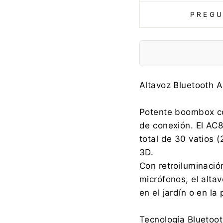
PREGU
Fabricante:
Altavoz Bluetooth 
Potente boombox co
de conexión. El AC8
Importador:
total de 30 vatios 
3D.
Con retroiluminació
micrófonos, el altav
Información de segu
en el jardín o en la 
Tecnología Bluetoot