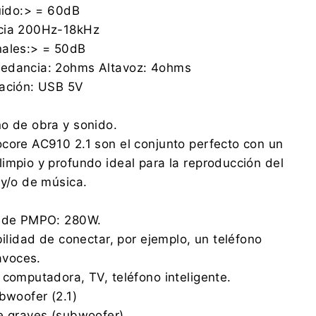
ruido:> = 60dB
ncia 200Hz-18kHz
nales:> = 50dB
pedancia: 2ohms Altavoz: 4ohms
tación: USB 5V
o de obra y sonido.
core AC910 2.1 son el conjunto perfecto con un
impio y profundo ideal para la reproducción del
 y/o de música.
a de PMPO: 280W.
bilidad de conectar, por ejemplo, un teléfono
tavoces.
 computadora, TV, teléfono inteligente.
bwoofer (2.1)
e graves (subwoofer)