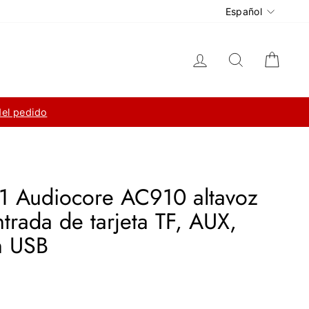
Idioma
Español
Ingresar
Buscar
Carri
del pedido
.1 Audiocore AC910 altavoz
trada de tarjeta TF, AUX,
n USB