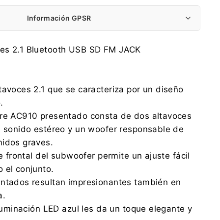
Información GPSR
Centrumelektroniki.EU Sp. z o.o.
es 2.1 Bluetooth USB SD FM JACK
Korfantego 7, 42-600 Tarnowskie Góry
contact@centrumelektroniki.pl
+48 32 284 72 22
tavoces 2.1 que se caracteriza por un diseño
Centrumelektroniki.EU Sp. z o.o.
.
Korfantego 7, 42-600 Tarnowskie Góry
ore AC910 presentado consta de dos altavoces
contact@centrumelektroniki.pl
+48 32 284 72 22
n sonido estéreo y un woofer responsable de
nidos graves.
te frontal del subwoofer permite un ajuste fácil
 el conjunto.
entados resultan impresionantes también en
a.
iluminación LED azul les da un toque elegante y