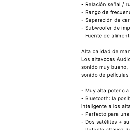
- Relación señal / 
- Rango de frecue
- Separación de ca
- Subwoofer de im
- Fuente de alimen
Alta calidad de man
Los altavoces Audio
sonido muy bueno, l
sonido de películas
- Muy alta potenci
- Bluetooth: la posi
inteligente a los al
- Perfecto para una
- Dos satélites + su
- Potente altavoz d