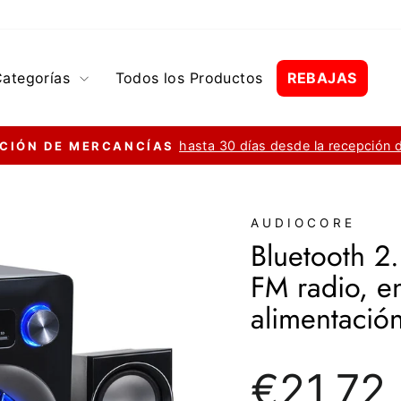
Categorías
Todos los Productos
REBAJAS
hasta 30 días desde la recepción 
CIÓN DE MERCANCÍAS
diapositivas
pausa
AUDIOCORE
Bluetooth 2
FM radio, en
alimentació
Precio
€21,72
regular