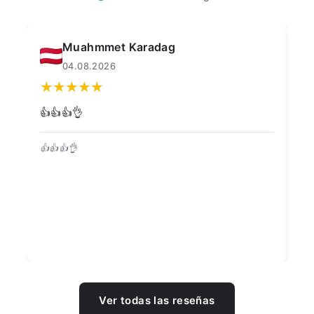
Muahmmet Karadag
04.08.2026
👍👍👍👌
Go
👍👍👍👌
Be
Ver todas las reseñas