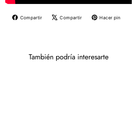
Compartir
Tuitear
Pine
Compartir
Compartir
Hacer pin
en
en
en
Facebook
X
Pinte
También podría interesarte
Maclean MC-498
Aparcabicicletas de
pared, Carga máx. 35 kg