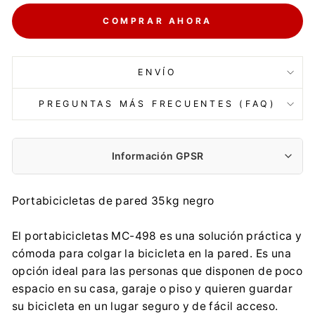
COMPRAR AHORA
ENVÍO
PREGUNTAS MÁS FRECUENTES (FAQ)
Información GPSR
Fabricante:
Portabicicletas de pared 35kg negro
Centrumelektroniki.EU Sp. z o.o.
Korfantego 7, 42-600 Tarnowskie Góry
El portabicicletas MC-498 es una solución práctica y
contact@centrumelektroniki.pl
cómoda para colgar la bicicleta en la pared. Es una
+48 32 284 72 22
opción ideal para las personas que disponen de poco
Importador:
espacio en su casa, garaje o piso y quieren guardar
Centrumelektroniki.EU Sp. z o.o.
su bicicleta en un lugar seguro y de fácil acceso.
Korfantego 7, 42-600 Tarnowskie Góry