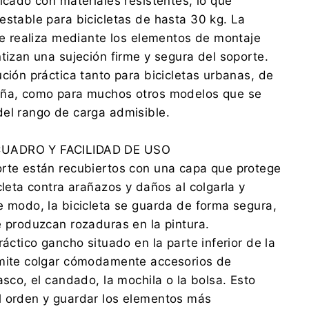
ricado con materiales resistentes, lo que
estable para bicicletas de hasta 30 kg. La
 se realiza mediante los elementos de montaje
ntizan una sujeción firme y segura del soporte.
ución práctica tanto para bicicletas urbanas, de
aña, como para muchos otros modelos que se
el rango de carga admisible.
UADRO Y FACILIDAD DE USO
orte están recubiertos con una capa que protege
cleta contra arañazos y daños al colgarla y
e modo, la bicicleta se guarda de forma segura,
e produzcan rozaduras en la pintura.
ráctico gancho situado en la parte inferior de la
rmite colgar cómodamente accesorios de
asco, el candado, la mochila o la bolsa. Esto
l orden y guardar los elementos más