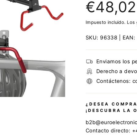
€48,02
regular
Impuesto incluido. Los
SKU:
96338
| EAN:
Enviamos los p
Derecho a devol
Contáctenos: c
¿DESEA COMPRA
¡DESCUBRA LA 
b2b@euroelectroni
Contacto directo: 