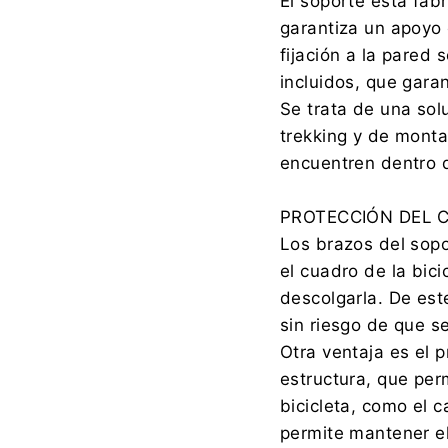
El soporte está fab
garantiza un apoyo 
fijación a la pared
incluidos, que gara
Se trata de una sol
trekking y de mont
encuentren dentro d
PROTECCIÓN DEL C
Los brazos del sop
el cuadro de la bici
descolgarla. De est
sin riesgo de que s
Otra ventaja es el p
estructura, que pe
bicicleta, como el c
permite mantener e