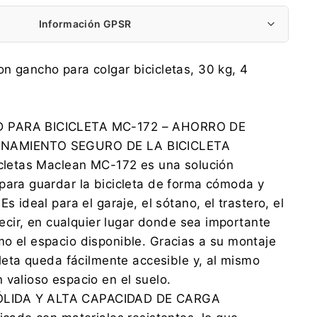
Información GPSR
Centrumelektroniki.EU Sp. z o.o.
n gancho para colgar bicicletas, 30 kg, 4
Korfantego 7, 42-600 Tarnowskie Góry
contact@centrumelektroniki.pl
+48 32 284 72 22
 PARA BICICLETA MC-172 – AHORRO DE
Koniec produkcji Arek
NAMIENTO SEGURO DE LA BICICLETA
Korfantego 7, 42-600 Tarnowskie Góry
icletas Maclean MC-172 es una solución
contact@centrumelektroniki.pl
+48 32 284 7222
para guardar la bicicleta de forma cómoda y
Es ideal para el garaje, el sótano, el trastero, el
 decir, en cualquier lugar donde sea importante
o el espacio disponible. Gracias a su montaje
cleta queda fácilmente accesible y, al mismo
 valioso espacio en el suelo.
LIDA Y ALTA CAPACIDAD DE CARGA