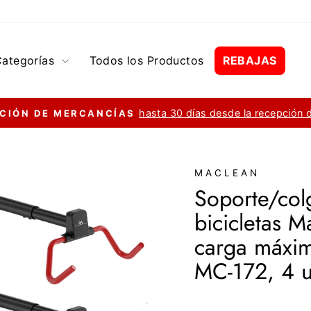
Categorías
Todos los Productos
REBAJAS
hasta 30 días desde la recepción 
CIÓN DE MERCANCÍAS
diapositivas
pausa
MACLEAN
Soporte/col
bicicletas M
carga máxim
MC-172, 4 
Precio