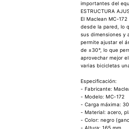
importantes del eq
ESTRUCTURA AJUS
El Maclean MC-172 o
desde la pared, lo q
sus dimensiones y a
permite ajustar el 
de ±30°, lo que per
aprovechar mejor e
varias bicicletas un
Especificación:
- Fabricante: Macl
- Modelo: MC-172
- Carga máxima: 30
- Material: acero, p
- Color: negro (gan
- Altura: 165 mm