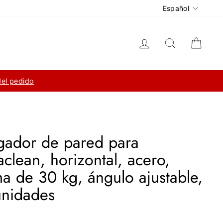
Idioma
Español
Ingresar
Buscar
Carri
del pedido
gador de pared para
aclean, horizontal, acero,
a de 30 kg, ángulo ajustable,
unidades