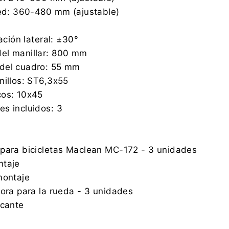
red: 360-480 mm (ajustable)
nación lateral: ±30°
el manillar: 800 mm
del cuadro: 55 mm
nillos: ST6,3x55
cos: 10x45
s incluidos: 3
 para bicicletas Maclean MC-172 - 3 unidades
ntaje
montaje
dora para la rueda - 3 unidades
icante