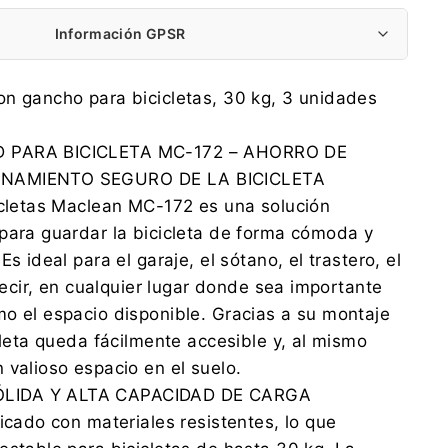
Información GPSR
Centrumelektroniki.EU Sp. z o.o.
n gancho para bicicletas, 30 kg, 3 unidades
Korfantego 7, 42-600 Tarnowskie Góry
contact@centrumelektroniki.pl
 PARA BICICLETA MC-172 – AHORRO DE
+48 32 284 72 22
NAMIENTO SEGURO DE LA BICICLETA
Koniec produkcji Arek
icletas Maclean MC-172 es una solución
Korfantego 7, 42-600 Tarnowskie Góry
para guardar la bicicleta de forma cómoda y
contact@centrumelektroniki.pl
+48 32 284 7222
Es ideal para el garaje, el sótano, el trastero, el
 decir, en cualquier lugar donde sea importante
o el espacio disponible. Gracias a su montaje
cleta queda fácilmente accesible y, al mismo
 valioso espacio en el suelo.
LIDA Y ALTA CAPACIDAD DE CARGA
ricado con materiales resistentes, lo que