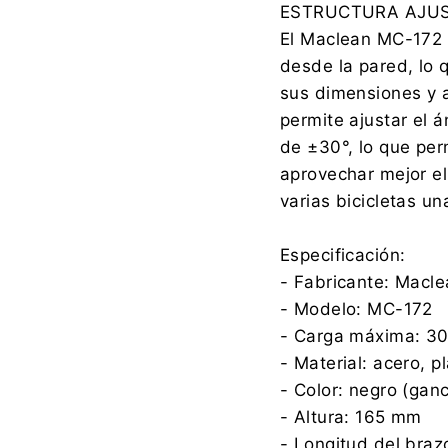
ESTRUCTURA AJUS
El Maclean MC-172 o
desde la pared, lo q
sus dimensiones y a
permite ajustar el 
de ±30°, lo que per
aprovechar mejor e
varias bicicletas un
Especificación:
- Fabricante: Macl
- Modelo: MC-172
- Carga máxima: 30
- Material: acero, p
- Color: negro (gan
- Altura: 165 mm
- Longitud del bra