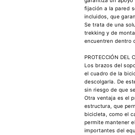
garantiza un apoyo 
fijación a la pared
incluidos, que gara
Se trata de una sol
trekking y de mont
encuentren dentro d
PROTECCIÓN DEL C
Los brazos del sop
el cuadro de la bici
descolgarla. De est
sin riesgo de que s
Otra ventaja es el p
estructura, que pe
bicicleta, como el c
permite mantener e
importantes del eq