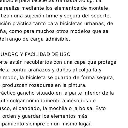
estable para bicicletas de hasta 30 kg. La
 se realiza mediante los elementos de montaje
ntizan una sujeción firme y segura del soporte.
ución práctica tanto para bicicletas urbanas, de
aña, como para muchos otros modelos que se
el rango de carga admisible.
UADRO Y FACILIDAD DE USO
orte están recubiertos con una capa que protege
cleta contra arañazos y daños al colgarla y
e modo, la bicicleta se guarda de forma segura,
e produzcan rozaduras en la pintura.
ráctico gancho situado en la parte inferior de la
rmite colgar cómodamente accesorios de
asco, el candado, la mochila o la bolsa. Esto
l orden y guardar los elementos más
uipamiento siempre en un mismo lugar.