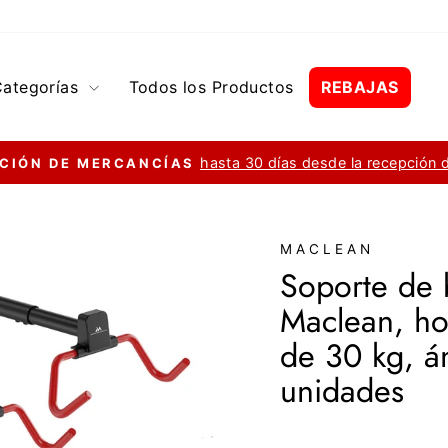
Categorías
Todos los Productos
REBAJAS
hasta 30 días desde la recepción 
CIÓN DE MERCANCÍAS
diapositivas
pausa
MACLEAN
Soporte de 
Maclean, ho
de 30 kg, á
unidades
Precio