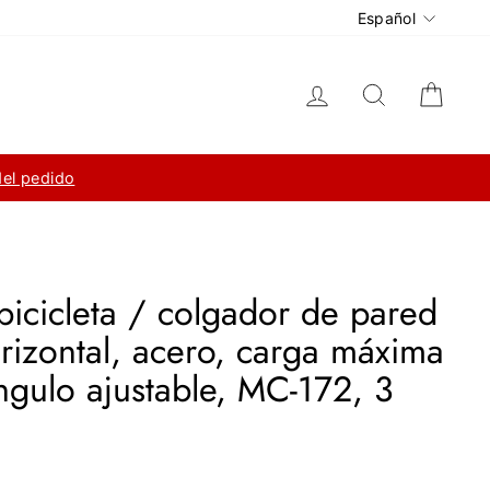
Idioma
Español
Ingresar
Buscar
Carri
del pedido
bicicleta / colgador de pared
rizontal, acero, carga máxima
ngulo ajustable, MC-172, 3