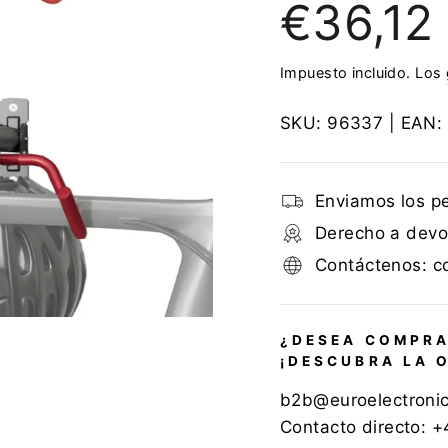
€36,12
regular
Impuesto incluido. Los
SKU:
96337
| EAN:
Enviamos los p
Derecho a devol
Contáctenos: c
¿DESEA COMPRA
¡DESCUBRA LA 
b2b@euroelectroni
Contacto directo: 