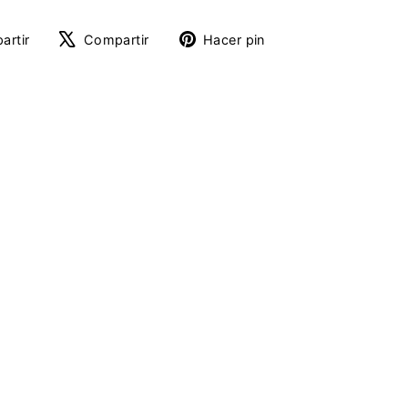
Compartir
Tuitear
Pinear
artir
Compartir
Hacer pin
en
en
en
Facebook
X
Pinterest