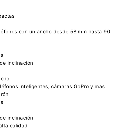
pactas
léfonos con un ancho desde 58 mm hasta 90
es
de inclinación
echo
léfonos inteligentes, cámaras GoPro y más
urón
es
de inclinación
lta calidad