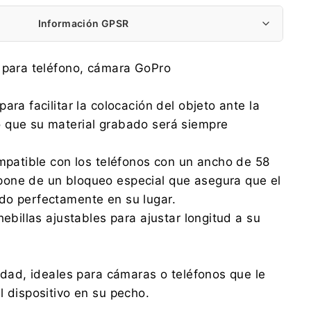
Información GPSR
Centrumelektroniki.EU Sp. z o.o.
 para teléfono, cámara GoPro
Korfantego 7, 42-600 Tarnowskie Góry
contact@centrumelektroniki.pl
ara facilitar la colocación del objeto ante la
+48 32 284 72 22
 que su material grabado será siempre
Centrumelektroniki.EU Sp. z o.o.
Korfantego 7, 42-600 Tarnowskie Góry
ompatible con los teléfonos con un ancho de 58
contact@centrumelektroniki.pl
+48 32 284 72 22
one de un bloqueo especial que asegura que el
do perfectamente en su lugar.
hebillas ajustables para ajustar longitud a su
lidad, ideales para cámaras o teléfonos que le
l dispositivo en su pecho.