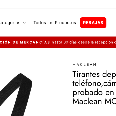
Categorías
Todos los Productos
REBAJAS
hasta 30 días desde la recepción 
CIÓN DE MERCANCÍAS
diapositivas
pausa
MACLEAN
Tirantes dep
teléfono,cá
probado en 
Maclean MC
Precio