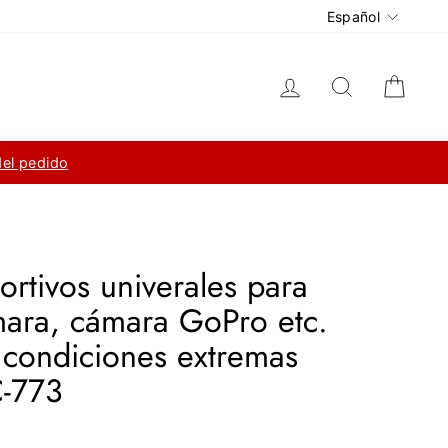
Idioma
Español
Ingresar
Buscar
Carri
del pedido
ortivos univerales para
mara, cámara GoPro etc.
condiciones extremas
-773