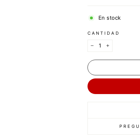
En stock
CANTIDAD
−
+
PREGU