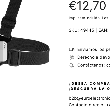
€12,70
regular
Impuesto incluido. Los
SKU:
49445
| EAN:
Enviamos los p
Derecho a devol
Contáctenos: c
¿DESEA COMPRA
¡DESCUBRA LA 
b2b@euroelectroni
Contacto directo: 