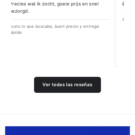
👍👍👍👌
Go
👍👍👍👌
Be
Ver todas las reseñas