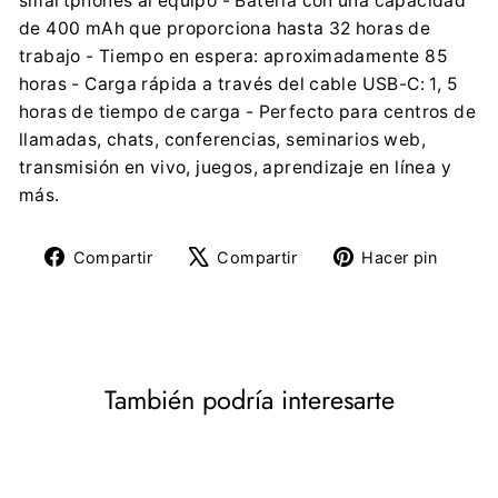
smartphones al equipo - Batería con una capacidad
de 400 mAh que proporciona hasta 32 horas de
trabajo - Tiempo en espera: aproximadamente 85
horas - Carga rápida a través del cable USB-C: 1, 5
horas de tiempo de carga - Perfecto para centros de
llamadas, chats, conferencias, seminarios web,
transmisión en vivo, juegos, aprendizaje en línea y
más.
Compartir
Tuitear
Pine
Compartir
Compartir
Hacer pin
en
en
en
Facebook
X
Pinte
También podría interesarte