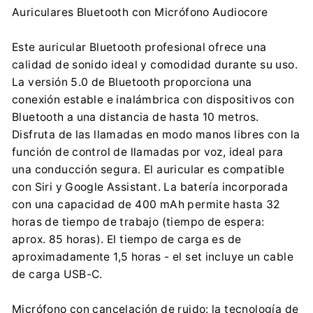
Fabricante:
Auriculares Bluetooth con Micrófono Audiocore
Centrumelektroniki.EU Sp. z o.o.
Korfantego 7, 42-600 Tarnowskie Góry
Este auricular Bluetooth profesional ofrece una
contact@centrumelektroniki.pl
calidad de sonido ideal y comodidad durante su uso.
+48 32 284 72 22
La versión 5.0 de Bluetooth proporciona una
Importador:
conexión estable e inalámbrica con dispositivos con
Centrumelektroniki.EU Sp. z o.o.
Bluetooth a una distancia de hasta 10 metros.
Korfantego 7, 42-600 Tarnowskie Góry
Disfruta de las llamadas en modo manos libres con la
contact@centrumelektroniki.pl
función de control de llamadas por voz, ideal para
+48 32 284 72 22
una conducción segura. El auricular es compatible
con Siri y Google Assistant. La batería incorporada
con una capacidad de 400 mAh permite hasta 32
horas de tiempo de trabajo (tiempo de espera:
aprox. 85 horas). El tiempo de carga es de
aproximadamente 1,5 horas - el set incluye un cable
de carga USB-C.
Micrófono con cancelación de ruido: la tecnología de