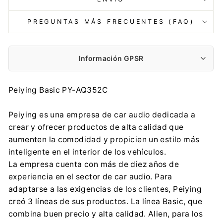
PREGUNTAS MÁS FRECUENTES (FAQ)
Información GPSR
Fabricante:
Peiying Basic PY-AQ352C
Lechpol Electronics Leszek Sp. k.
Garwolińska 1, 08-400 Miętne
Peiying es una empresa de car audio dedicada a
serwis@lechpol.pl
crear y ofrecer productos de alta calidad que
0048 25 685 00 00
aumenten la comodidad y propicien un estilo más
Importador:
inteligente en el interior de los vehículos.
Lechpol Electronics Leszek Sp. k.
La empresa cuenta con más de diez años de
Garwolińska 1, 08-400 Miętne
experiencia en el sector de car audio. Para
serwis@lechpol.pl
adaptarse a las exigencias de los clientes, Peiying
0048 25 685 00 00
creó 3 líneas de sus productos. La línea Basic, que
combina buen precio y alta calidad. Alien, para los