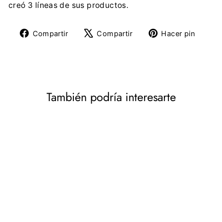
creó 3 líneas de sus productos.
Compartir
Tuitear
Pine
Compartir
Compartir
Hacer pin
en
en
en
Facebook
X
Pinte
También podría interesarte
Pack de altavoces de 2
vías para coche 60W
PEIYING
€17,48