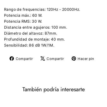
Rango de frequencias: 120Hz - 20000Hz.
Potencia máx.: 60 W.
Potencia RMS: 30 W.
Distancia entre agujeros: 100 mm.
Diámetro del altavoz: 87mm.
Profundidad de montaje: 40 mm.
Sensibilidad: 86 dB 1W/1M.
Compartir
Tuitear
Pine
Compartir
Compartir
Hacer pin
en
en
en
Facebook
X
Pinte
También podría interesarte