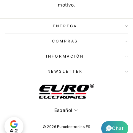
motivo.
ENTREGA
COMPRAS
INFORMACIÓN
NEWSLETTER
Idioma
Español
© 2026 Euroelectronics ES
Chat
4.2