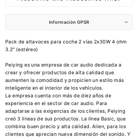
Información GPSR
Fabricante:
Pack de altavoces para coche 2 vías 2x30W 4 ohm
Lechpol Electronics Leszek Sp. k.
3.2" (estéreo)
Garwolińska 1, 08-400 Miętne
serwis@lechpol.pl
Peiying es una empresa de car audio dedicada a
0048 25 685 00 00
crear y ofrecer productos de alta calidad que
Importador:
aumenten la comodidad y propicien un estilo más
Lechpol Electronics Leszek Sp. k.
inteligente en el interior de los vehículos.
Garwolińska 1, 08-400 Miętne
La empresa cuenta con más de diez años de
serwis@lechpol.pl
experiencia en el sector de car audio. Para
0048 25 685 00 00
adaptarse a las exigencias de los clientes, Peiying
creó 3 líneas de sus productos. La línea Basic, que
combina buen precio y alta calidad. Alien, para los
clientes que aprecian nueva dimensión del sonido. Y