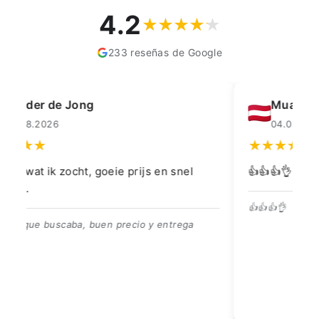
4.2
233 reseñas de Google
Muahmmet Karadag
04.08.2026
👍👍👍👌
Go
👍👍👍👌
Be