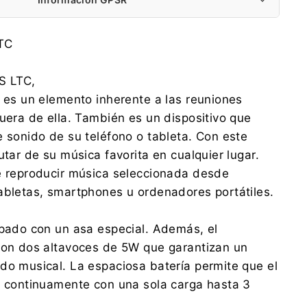
LAMEX ANDRZEJ LESZEK SPÓŁKA
LTC
KOMANDYTOWA
Radosna 10, 08-440 Lipówki
S LTC,
lamex@lamex.com.pl
0256848440
h es un elemento inherente a las reuniones
fuera de ella. También es un dispositivo que
LAMEX ANDRZEJ LESZEK SPÓŁKA
e sonido de su teléfono o tableta. Con este
KOMANDYTOWA
Radosna 10, 08-440 Lipówki
utar de su música favorita en cualquier lugar.
lamex@lamex.com.pl
e reproducir música seleccionada desde
0256848440
abletas, smartphones u ordenadores portátiles.
ipado con un asa especial. Además, el
con dos altavoces de 5W que garantizan un
do musical. La espaciosa batería permite que el
e continuamente con una sola carga hasta 3