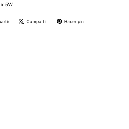
 x 5W
Compartir
Tuitear
Pinear
artir
Compartir
Hacer pin
en
en
en
Facebook
X
Pinterest