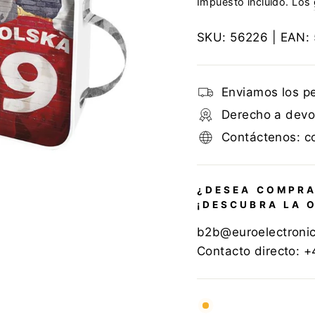
Impuesto incluido. Los
SKU:
56226
| EAN:
Enviamos los p
Derecho a devol
Contáctenos: c
¿DESEA COMPRA
¡DESCUBRA LA 
b2b@euroelectroni
Contacto directo: 