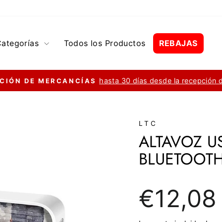
Categorías
Todos los Productos
REBAJAS
hasta 30 días desde la recepción 
CIÓN DE MERCANCÍAS
diapositivas
pausa
LTC
ALTAVOZ U
BLUETOOTH
Precio
€12,08
regular