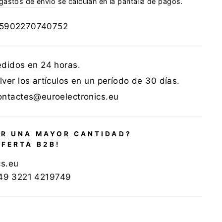
gastos de envío
se calculan en la pantalla de pagos.
5902270740752
edidos en 24 horas.
ver los artículos en un período de 30 días.
ontactes@euroelectronics.eu
R UNA MAYOR CANTIDAD?
OFERTA B2B!
cs.eu
+49 3221 4219749