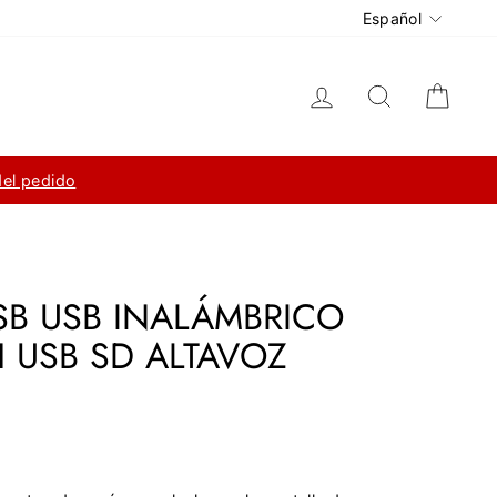
Idioma
Español
Ingresar
Buscar
Carri
del pedido
SB USB INALÁMBRICO
 USB SD ALTAVOZ