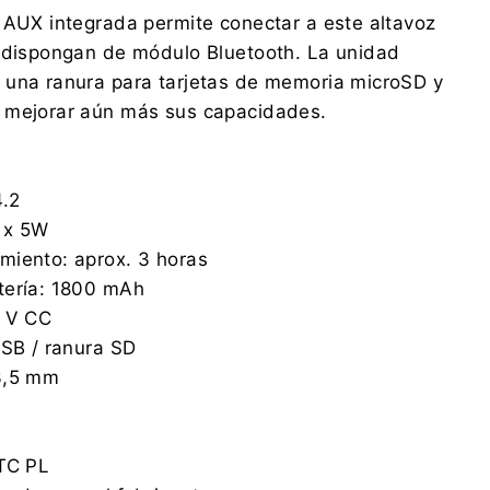
 AUX integrada permite conectar a este altavoz
o dispongan de módulo Bluetooth. La unidad
 una ranura para tarjetas de memoria microSD y
 mejorar aún más sus capacidades.
4.2
 x 5W
miento: aprox. 3 horas
tería: 1800 mAh
5 V CC
USB / ranura SD
3,5 mm
LTC PL