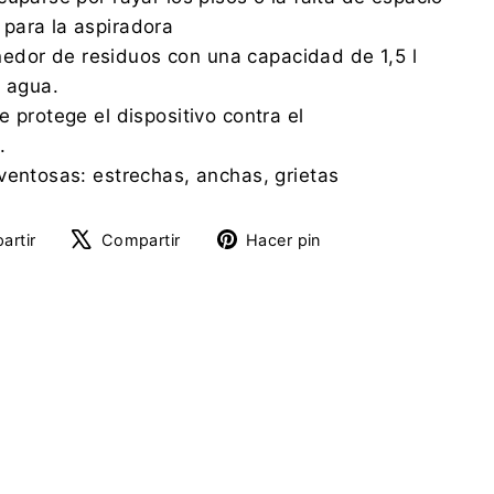
para la aspiradora
tenedor de residuos con una capacidad de 1,5 l
l agua.
 protege el dispositivo contra el
.
ventosas: estrechas, anchas, grietas
Compartir
Tuitear
Pinear
artir
Compartir
Hacer pin
en
en
en
Facebook
X
Pinterest