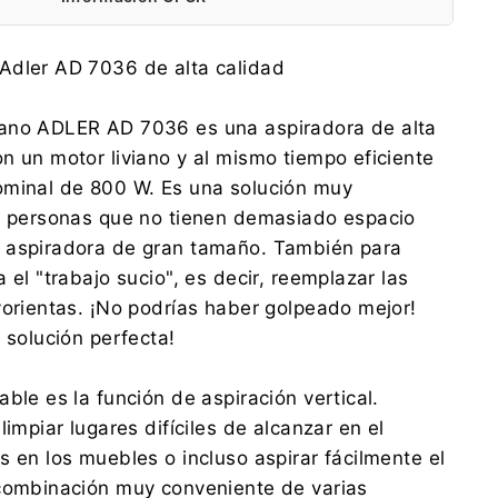
Adler Sp. z o.o.
Adler AD 7036 de alta calidad
Ordona 2a, 01-237 Warszawa
ce@adler.com.pl
ano ADLER AD 7036 es una aspiradora de alta
888 457 196
n un motor liviano y al mismo tiempo eficiente
Adler Sp. z o.o.
ominal de 800 W. Es una solución muy
Ordona 2a, 01-237 Warszawa
as personas que no tienen demasiado espacio
ce@adler.com.pl
888 457 196
 aspiradora de gran tamaño. También para
 el "trabajo sucio", es decir, reemplazar las
vorientas. ¡No podrías haber golpeado mejor!
 solución perfecta!
ble es la función de aspiración vertical.
limpiar lugares difíciles de alcanzar en el
s en los muebles o incluso aspirar fácilmente el
 combinación muy conveniente de varias