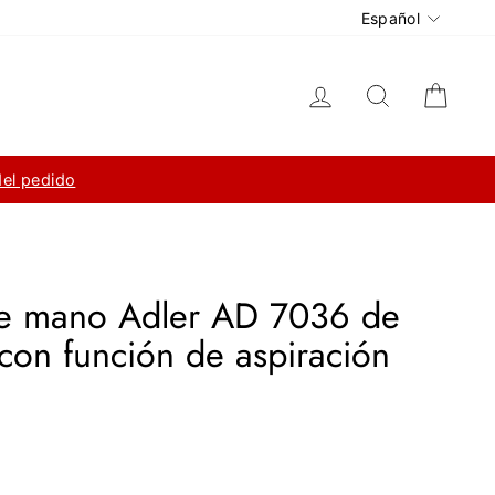
Idioma
Español
Ingresar
Buscar
Carri
del pedido
de mano Adler AD 7036 de
 con función de aspiración