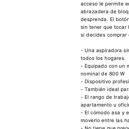
acceso le permite e
abrazadera de bloq
desprenda. El botón 
sin tener que tocar
si decides comprar 
- Una aspiradora si
todos los hogares.
- Equipado con un m
nominal de 800 W
- Dispositivo profes
- También ideal para
- El rango de trabaj
apartamento u ofici
- El cómodo asa y el
moverlo entre las h
- No tiene que preoc