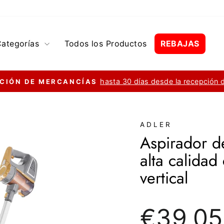
Categorías
Todos los Productos
REBAJAS
hasta 30 días desde la recepción 
CIÓN DE MERCANCÍAS
diapositivas
pausa
ADLER
Aspirador 
alta calidad
vertical
Precio
€39,05
regular