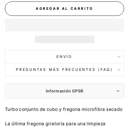
AGREGAR AL CARRITO
ENVÍO
PREGUNTAS MÁS FRECUENTES (FAQ)
Información GPSR
Fabricante:
Turbo conjunto de cubo y fregona microfibra secado
FHP VILEDA Sp. z o.o.
Puławska 182, 02-670 Warszawa
La última fregona giratoria para una limpieza
info@sklepvileda.pl