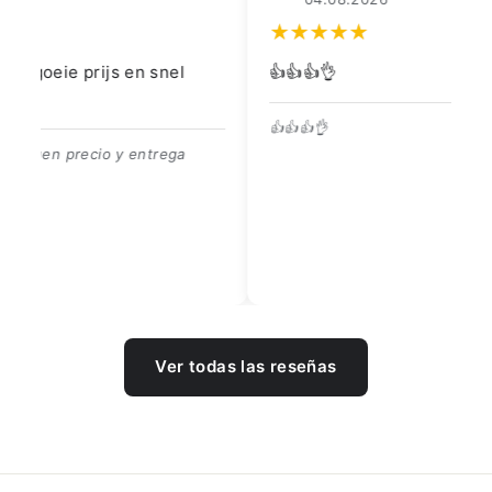
👍👍👍👌
Go
👍👍👍👌
Be
Ver todas las reseñas