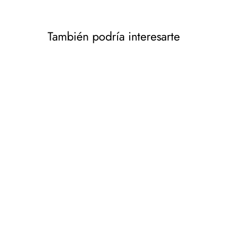
También podría interesarte
Conjunto de cubo y
fregona microfibra secado
Rotary MOP VILEDA Easy
Wring and Clean TURBO
VILEDA
€42,42