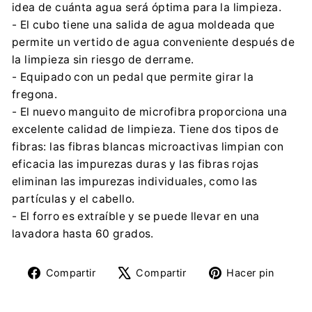
idea de cuánta agua será óptima para la limpieza.
- El cubo tiene una salida de agua moldeada que
permite un vertido de agua conveniente después de
la limpieza sin riesgo de derrame.
- Equipado con un pedal que permite girar la
fregona.
- El nuevo manguito de microfibra proporciona una
excelente calidad de limpieza. Tiene dos tipos de
fibras: las fibras blancas microactivas limpian con
eficacia las impurezas duras y las fibras rojas
eliminan las impurezas individuales, como las
partículas y el cabello.
- El forro es extraíble y se puede llevar en una
lavadora hasta 60 grados.
Compartir
Tuitear
Pine
Compartir
Compartir
Hacer pin
en
en
en
Facebook
X
Pinte