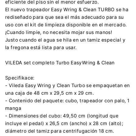
eficiente del piso sin el menor esfuerzo.
+48 42 279 44 45
El nuevo trapeador Easy Wring & Clean TURBO se ha
Importador:
rediseñado para que sea el más adecuado para su
FHP VILEDA Sp. z o.o.
uso con el kit de limpieza disponible en el mercado.
Puławska 182, 02-670 Warszawa
¡Cuando limpie, no necesita mojar sus manos!
info@sklepvileda.pl
Justo cuando el agua se hila en un tamiz especial y
+48 42 279 44 45
la fregona está lista para usar.
VILEDA set completo Turbo EasyWring & Clean
Specifikace:
- Vileda Easy Wring y Clean Turbo se empaquetan en
una caja de 48 cm x 29,5 cm x 29 cm.
- Contenido del paquete: cubo, trapeador con palo, 1
manga
- Dimensiones del cubo: 49,50 cm (longitud que
incluye el pedal) x 26,5 cm (ancho) x 28 cm (alto);
diámetro del tamiz para centrifugación 18 cm.