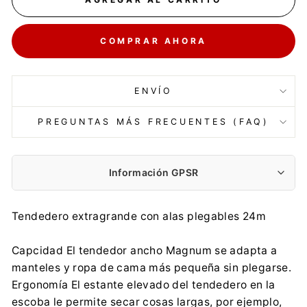
COMPRAR AHORA
ENVÍO
PREGUNTAS MÁS FRECUENTES (FAQ)
Información GPSR
Fabricante:
Tendedero extragrande con alas plegables 24m
FHP VILEDA Sp. z o.o.
Puławska 182, 02-670 Warszawa
Capcidad El tendedor ancho Magnum se adapta a
info@sklepvileda.pl
manteles y ropa de cama más pequeña sin plegarse.
+48 42 279 44 45
Ergonomía El estante elevado del tendedero en la
Importador:
escoba le permite secar cosas largas, por ejemplo,