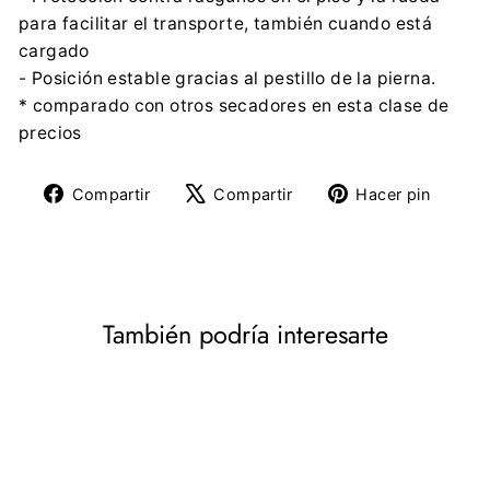
para facilitar el transporte, también cuando está
cargado
- Posición estable gracias al pestillo de la pierna.
* comparado con otros secadores en esta clase de
precios
Compartir
Tuitear
Pine
Compartir
Compartir
Hacer pin
en
en
en
Facebook
X
Pinte
También podría interesarte