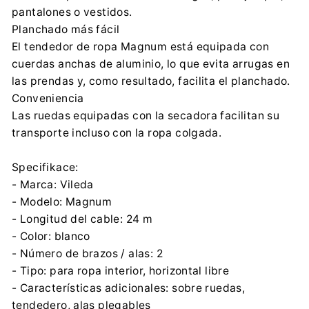
FHP VILEDA Sp. z o.o.
pantalones o vestidos.
Puławska 182, 02-670 Warszawa
Planchado más fácil
info@sklepvileda.pl
El tendedor de ropa Magnum está equipada con
+48 42 279 44 45
cuerdas anchas de aluminio, lo que evita arrugas en
las prendas y, como resultado, facilita el planchado.
Conveniencia
Las ruedas equipadas con la secadora facilitan su
transporte incluso con la ropa colgada.
Specifikace:
- Marca: Vileda
- Modelo: Magnum
- Longitud del cable: 24 m
- Color: blanco
- Número de brazos / alas: 2
- Tipo: para ropa interior, horizontal libre
- Características adicionales: sobre ruedas,
tendedero, alas plegables