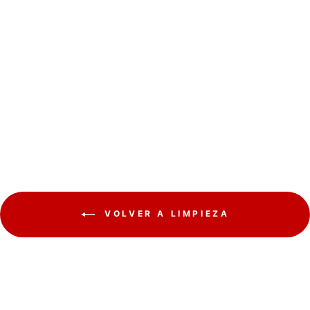
Tendedero extragrande
con alas plegables de
24m VILEDA MAGNUM
VILEDA
€54,66
VOLVER A LIMPIEZA