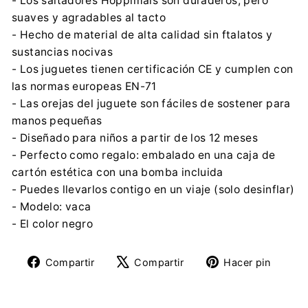
- Los saltadores Hoppimals son duraderos, pero
suaves y agradables al tacto
- Hecho de material de alta calidad sin ftalatos y
sustancias nocivas
- Los juguetes tienen certificación CE y cumplen con
las normas europeas EN-71
- Las orejas del juguete son fáciles de sostener para
manos pequeñas
- Diseñado para niños a partir de los 12 meses
- Perfecto como regalo: embalado en una caja de
cartón estética con una bomba incluida
- Puedes llevarlos contigo en un viaje (solo desinflar)
- Modelo: vaca
- El color negro
Compartir
Tuitear
Pine
Compartir
Compartir
Hacer pin
en
en
en
Facebook
X
Pinte