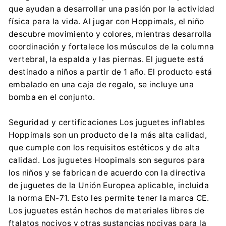
SNIBBS Sp. z o.o.
que ayudan a desarrollar una pasión por la actividad
Trzebiatowska 16, 60-432 Poznań
física para la vida. Al jugar con Hoppimals, el niño
biuro@tootiny.com
descubre movimiento y colores, mientras desarrolla
0048 660 634 900
coordinación y fortalece los músculos de la columna
vertebral, la espalda y las piernas. El juguete está
destinado a niños a partir de 1 año. El producto está
embalado en una caja de regalo, se incluye una
bomba en el conjunto.
Seguridad y certificaciones Los juguetes inflables
Hoppimals son un producto de la más alta calidad,
que cumple con los requisitos estéticos y de alta
calidad. Los juguetes Hoopimals son seguros para
los niños y se fabrican de acuerdo con la directiva
de juguetes de la Unión Europea aplicable, incluida
la norma EN-71. Esto les permite tener la marca CE.
Los juguetes están hechos de materiales libres de
ftalatos nocivos y otras sustancias nocivas para la