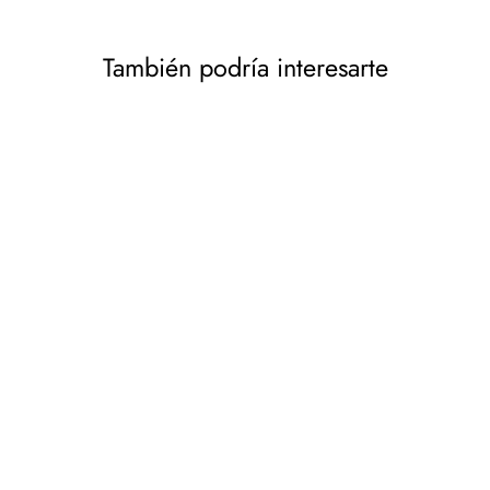
También podría interesarte
Saltador de goma vaca
blanca diversión enorme y
única al saltar con bomba
de aire Hoppimals
HOPPIMALS
€15,61