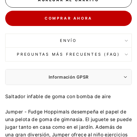
COMPRAR AHORA
ENVÍO
PREGUNTAS MÁS FRECUENTES (FAQ)
Información GPSR
Fabricante:
Saltador infable de goma con bomba de aire
SNIBBS Sp. z o.o.
Trzebiatowska 16, 60-432 Poznań
Jumper - Fudge Hoppimals desempeña el papel de
biuro@tootiny.com
una pelota de goma de gimnasia. El juguete se puede
0048 660 634 900
jugar tanto en casa como en el jardín. Además de
Importador:
una gran diversión, Jumper ofrece al niño ejercicios