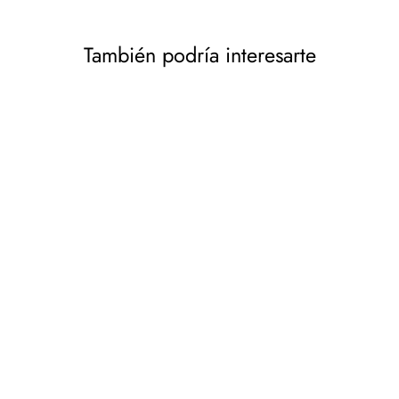
También podría interesarte
Saltador de goma vaca
blanca diversión enorme y
única al saltar con bomba
de aire Hoppimals
HOPPIMALS
€15,61