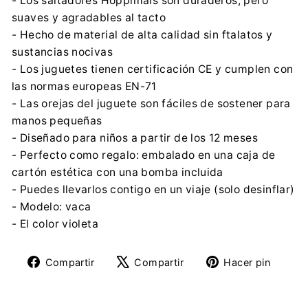
- Los saltadores Hoppimals son duraderos, pero
suaves y agradables al tacto
- Hecho de material de alta calidad sin ftalatos y
sustancias nocivas
- Los juguetes tienen certificación CE y cumplen con
las normas europeas EN-71
- Las orejas del juguete son fáciles de sostener para
manos pequeñas
- Diseñado para niños a partir de los 12 meses
- Perfecto como regalo: embalado en una caja de
cartón estética con una bomba incluida
- Puedes llevarlos contigo en un viaje (solo desinflar)
- Modelo: vaca
- El color violeta
Compartir
Tuitear
Pine
Compartir
Compartir
Hacer pin
en
en
en
Facebook
X
Pinte