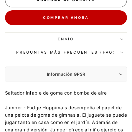
COMPRAR AHORA
ENVÍO
PREGUNTAS MÁS FRECUENTES (FAQ)
Información GPSR
Fabricante:
Saltador infable de goma con bomba de aire
SNIBBS Sp. z o.o.
Trzebiatowska 16, 60-432 Poznań
Jumper - Fudge Hoppimals desempeña el papel de
biuro@tootiny.com
una pelota de goma de gimnasia. El juguete se puede
0048 660 634 900
jugar tanto en casa como en el jardín. Además de
Importador:
una gran diversión, Jumper ofrece al niño ejercicios