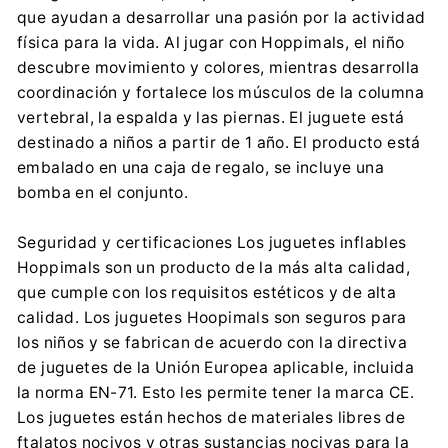
SNIBBS Sp. z o.o.
que ayudan a desarrollar una pasión por la actividad
Trzebiatowska 16, 60-432 Poznań
física para la vida. Al jugar con Hoppimals, el niño
biuro@tootiny.com
descubre movimiento y colores, mientras desarrolla
0048 660 634 900
coordinación y fortalece los músculos de la columna
vertebral, la espalda y las piernas. El juguete está
destinado a niños a partir de 1 año. El producto está
embalado en una caja de regalo, se incluye una
bomba en el conjunto.
Seguridad y certificaciones Los juguetes inflables
Hoppimals son un producto de la más alta calidad,
que cumple con los requisitos estéticos y de alta
calidad. Los juguetes Hoopimals son seguros para
los niños y se fabrican de acuerdo con la directiva
de juguetes de la Unión Europea aplicable, incluida
la norma EN-71. Esto les permite tener la marca CE.
Los juguetes están hechos de materiales libres de
ftalatos nocivos y otras sustancias nocivas para la