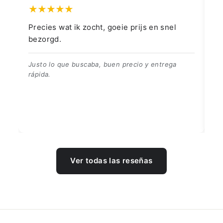
 en snel
👍👍👍👌
👍👍👍👌
 entrega
Ver todas las reseñas