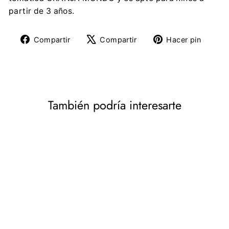
partir de 3 años.
Compartir
Tuitear
Pine
Compartir
Compartir
Hacer pin
en
en
en
Facebook
X
Pinte
También podría interesarte
Calendario de Adviento
con figuras Schleich Farm