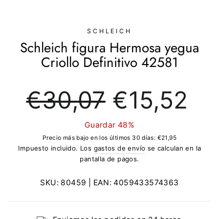
(ESC)
SCHLEICH
Schleich figura Hermosa yegua
Criollo Definitivo 42581
Precio
Precio
€30,07
€15,52
regular
de
oferta
Guardar 48%
Precio más bajo en los últimos 30 días:
€21,95
Impuesto incluido. Los
gastos de envío
se calculan en la
pantalla de pagos.
SKU:
80459
| EAN:
4059433574363