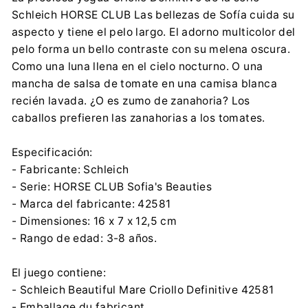
Schleich HORSE CLUB Las bellezas de Sofía cuida su
0048 914311150
aspecto y tiene el pelo largo. El adorno multicolor del
Importador:
pelo forma un bello contraste con su melena oscura.
TM TOYS SPÓŁKA Z OGRANICZONĄ
Como una luna llena en el cielo nocturno. O una
ODPOWIEDZIALNOŚCIĄ
mancha de salsa de tomate en una camisa blanca
Zbożowa 4, 70-653 Szczecin
biuro@tmtoys.pl
recién lavada. ¿O es zumo de zanahoria? Los
0048 914311150
caballos prefieren las zanahorias a los tomates.
Especificación:
- Fabricante: Schleich
- Serie: HORSE CLUB Sofia's Beauties
- Marca del fabricante: 42581
- Dimensiones: 16 x 7 x 12,5 cm
- Rango de edad: 3-8 años.
El juego contiene:
- Schleich Beautiful Mare Criollo Definitive 42581
- Emballage du fabricant