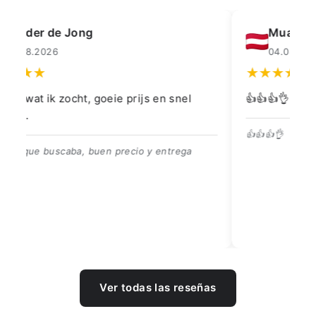
Muahmmet Karadag
04.08.2026
👍👍👍👌
Go
👍👍👍👌
Be
Ver todas las reseñas