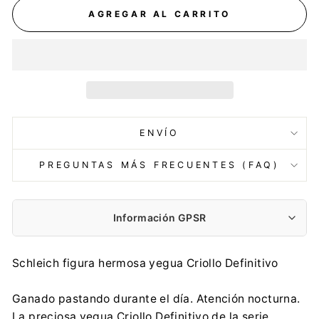
AGREGAR AL CARRITO
ENVÍO
PREGUNTAS MÁS FRECUENTES (FAQ)
Información GPSR
Fabricante:
Schleich figura hermosa yegua Criollo Definitivo
TM TOYS SPÓŁKA Z OGRANICZONĄ
ODPOWIEDZIALNOŚCIĄ
Ganado pastando durante el día. Atención nocturna.
Zbożowa 4, 70-653 Szczecin
La preciosa yegua Criollo Definitivo de la serie
biuro@tmtoys.pl