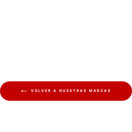
Lámpara de fachada LED
MCE343 B 800lm 10W
IP54 Maclean Energy
negro, blanco natural
(4000K)
MACLEAN
€11,35
VOLVER A NUESTRAS MARCAS