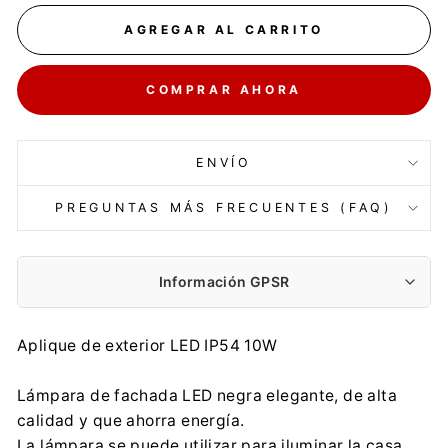
AGREGAR AL CARRITO
COMPRAR AHORA
ENVÍO
PREGUNTAS MÁS FRECUENTES (FAQ)
Información GPSR
Fabricante:
Aplique de exterior LED IP54 10W
Centrumelektroniki.EU Sp. z o.o.
Korfantego 7, 42-600 Tarnowskie Góry
Lámpara de fachada LED negra elegante, de alta
contact@centrumelektroniki.pl
calidad y que ahorra energía.
+48 32 284 72 22
La lámpara se puede utilizar para iluminar la casa,