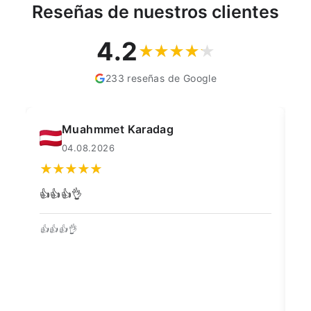
Reseñas de nuestros clientes
4.2
233 reseñas de Google
Muahmmet Karadag
04.08.2026
👍👍👍👌
Go
👍👍👍👌
Be