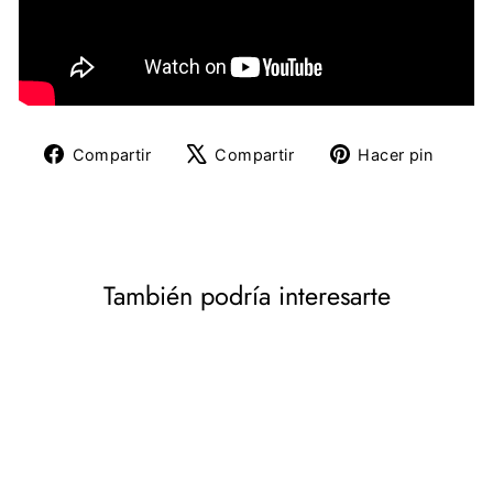
Compartir
Tuitear
Pine
Compartir
Compartir
Hacer pin
en
en
en
Facebook
X
Pinte
También podría interesarte