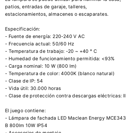
Importador:
patios, entradas de garaje, talleres,
Centrumelektroniki.EU Sp. z o.o.
estacionamientos, almacenes o escaparates.
Korfantego 7, 42-600 Tarnowskie Góry
contact@centrumelektroniki.pl
Especificación:
+48 32 284 72 22
- Fuente de energía: 220-240 V AC
Información de seguridad:
- Frecuencia actual: 50/60 Hz
Descargar archivo
- Temperatura de trabajo: -20 ~ +40 ° C
- Humedad de funcionamiento permitida: <93%
- Carga nominal: 10 W (800 lm)
- Temperatura de color: 4000K (blanco natural)
- Clase de IP: 54
- Vida útil: 30.000 horas
- Clase de protección contra descargas eléctricas: II
El juego contiene:
- Lámpara de fachada LED Maclean Energy MCE343
B 800lm 10W IP54
- Accesorios de montaje