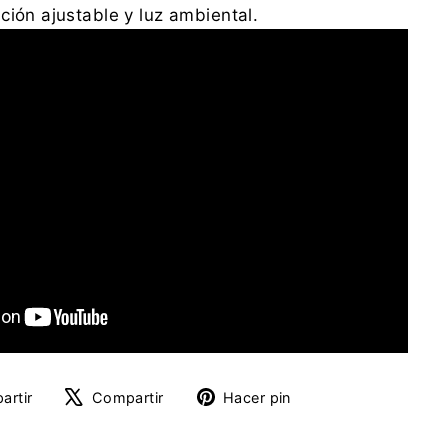
ción ajustable y luz ambiental.
Compartir
Tuitear
Pinear
artir
Compartir
Hacer pin
en
en
en