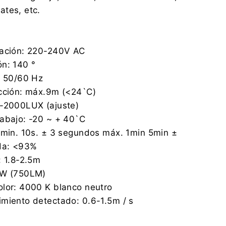
ates, etc.
tación: 220-240V AC
n: 140 °
: 50/60 Hz
ección: máx.9m (<24`C)
3-2000LUX (ajuste)
rabajo: -20 ~ + 40`C
 min. 10s. ± 3 segundos máx. 1min 5min ±
da: <93%
: 1.8-2.5m
0W (750LM)
olor: 4000 K blanco neutro
miento detectado: 0.6-1.5m / s