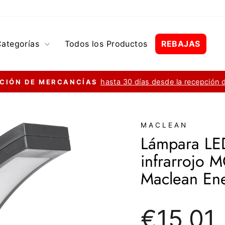
Categorías
Todos los Productos
REBAJAS
hasta 30 días desde la recepción 
CIÓN DE MERCANCÍAS
diapositivas
pausa
MACLEAN
Lámpara LE
infrarrojo
Maclean En
Precio
€15,01
regular