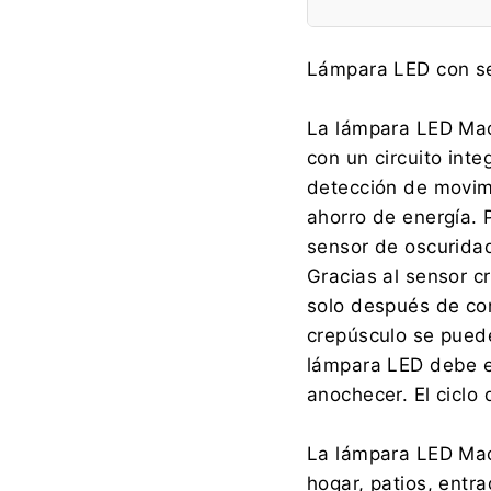
Fabricante:
Lámpara LED con se
La lámpara LED Mac
con un circuito int
Importador:
detección de movim
ahorro de energía. 
sensor de oscurida
Gracias al sensor c
solo después de con
crepúsculo se puede
lámpara LED debe e
anochecer. El ciclo
La lámpara LED Macl
hogar, patios, entra