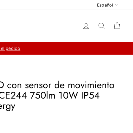
Idioma
Español
Ingresar
Buscar
Carri
del pedido
D con sensor de movimiento
 MCE244 750lm 10W IP54
ergy