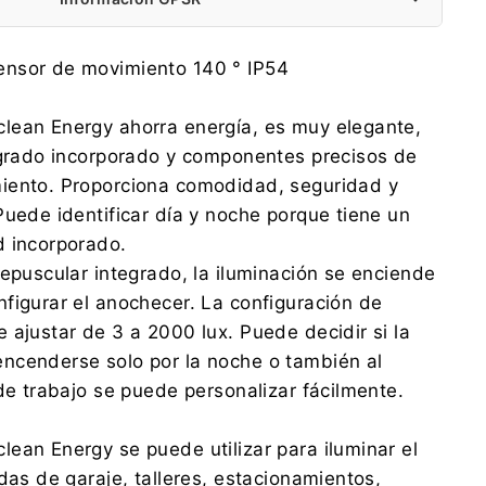
Centrumelektroniki.EU Sp. z o.o.
nsor de movimiento 140 ° IP54
Korfantego 7, 42-600 Tarnowskie Góry
contact@centrumelektroniki.pl
lean Energy ahorra energía, es muy elegante,
+48 32 284 72 22
egrado incorporado y componentes precisos de
Centrumelektroniki.EU Sp. z o.o.
iento. Proporciona comodidad, seguridad y
Korfantego 7, 42-600 Tarnowskie Góry
Puede identificar día y noche porque tiene un
contact@centrumelektroniki.pl
+48 32 284 72 22
d incorporado.
repuscular integrado, la iluminación se enciende
figurar el anochecer. La configuración de
 ajustar de 3 a 2000 lux. Puede decidir si la
ncenderse solo por la noche o también al
 de trabajo se puede personalizar fácilmente.
ean Energy se puede utilizar para iluminar el
das de garaje, talleres, estacionamientos,