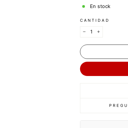
En stock
CANTIDAD
−
+
PREGU