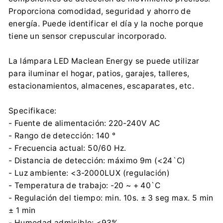
Importador:
Proporciona comodidad, seguridad y ahorro de
Centrumelektroniki.EU Sp. z o.o.
energía. Puede identificar el día y la noche porque
Korfantego 7, 42-600 Tarnowskie Góry
tiene un sensor crepuscular incorporado.
contact@centrumelektroniki.pl
+48 32 284 72 22
La lámpara LED Maclean Energy se puede utilizar
para iluminar el hogar, patios, garajes, talleres,
estacionamientos, almacenes, escaparates, etc.
Specifikace:
- Fuente de alimentación: 220-240V AC
- Rango de detección: 140 °
- Frecuencia actual: 50/60 Hz.
- Distancia de detección: máximo 9m (<24`C)
- Luz ambiente: <3-2000LUX (regulación)
- Temperatura de trabajo: -20 ~ + 40`C
- Regulación del tiempo: min. 10s. ± 3 seg max. 5 min
± 1 min
- Humedad admisible: <93%