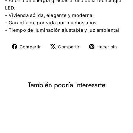
- Ahorro de energía gracias al uso de la tecnología
LED.
- Vivienda sólida, elegante y moderna.
- Garantía de por vida por muchos años.
- Tiempo de iluminación ajustable y luz ambiental.
Compartir
Tuitear
Pine
Compartir
Compartir
Hacer pin
en
en
en
Facebook
X
Pinte
También podría interesarte