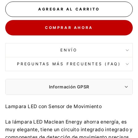
AGREGAR AL CARRITO
COMPRAR AHORA
ENVÍO
PREGUNTAS MÁS FRECUENTES (FAQ)
Información GPSR
Fabricante:
Lampara LED con Sensor de Movimiento
Centrumelektroniki.EU Sp. z o.o.
Korfantego 7, 42-600 Tarnowskie Góry
La lámpara LED Maclean Energy ahorra energía, es
contact@centrumelektroniki.pl
muy elegante, tiene un circuito integrado integrado y
+48 32 284 72 22
componentes de detección de movimiento precisos.