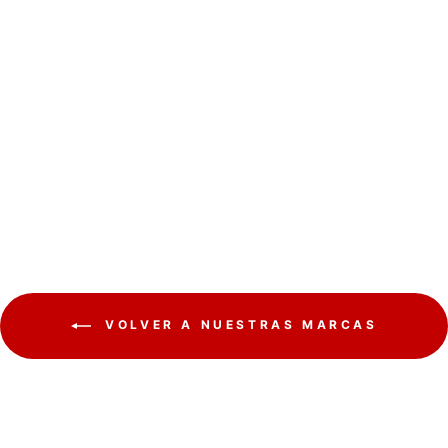
Lámpara LED con Sensor
de Movimiento por
Infrarrojos Externa
MCE244 850lm 10W IP54
Maclean Energy
MACLEAN
€15,01
VOLVER A NUESTRAS MARCAS