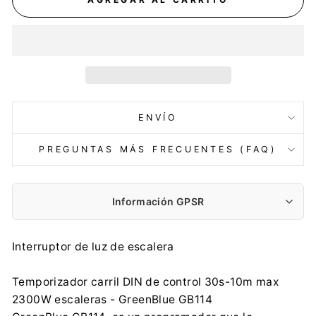
ENVÍO
PREGUNTAS MÁS FRECUENTES (FAQ)
Información GPSR
Fabricante:
Interruptor de luz de escalera
Centrumelektroniki.EU Sp. z o.o.
Korfantego 7, 42-600 Tarnowskie Góry
Temporizador carril DIN de control 30s-10m max
contact@centrumelektroniki.pl
2300W escaleras - GreenBlue GB114
+48 32 284 72 22