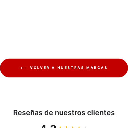
de control 30s-10m max
2300W escaleras
GreenBlue GB114
GREENBLUE
€8,79
VOLVER A NUESTRAS MARCAS
Reseñas de nuestros clientes