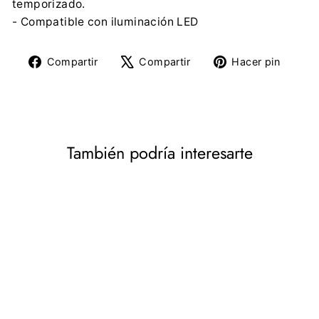
temporizado.
- Compatible con iluminación LED
Compartir
Tuitear
Pine
Compartir
Compartir
Hacer pin
en
en
en
Facebook
X
Pinte
También podría interesarte
Temporizador carril DIN