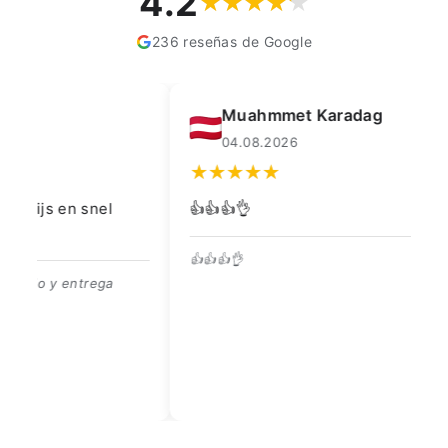
4.2
236 reseñas de Google
Muahmmet Karadag
04.08.2026
👍👍👍👌
Go
👍👍👍👌
Be