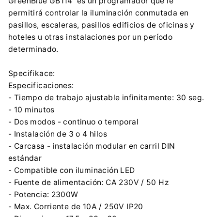
GreenBlue GB114 es un programador que le
Importador:
permitirá controlar la iluminación conmutada en
Centrumelektroniki.EU Sp. z o.o.
pasillos, escaleras, pasillos edificios de oficinas y
Korfantego 7, 42-600 Tarnowskie Góry
hoteles u otras instalaciones por un período
contact@centrumelektroniki.pl
determinado.
+48 32 284 72 22
Specifikace:
Especificaciones:
- Tiempo de trabajo ajustable infinitamente: 30 seg.
- 10 minutos
- Dos modos - continuo o temporal
- Instalación de 3 o 4 hilos
- Carcasa - instalación modular en carril DIN
estándar
- Compatible con iluminación LED
- Fuente de alimentación: CA 230V / 50 Hz
- Potencia: 2300W
- Max. Corriente de 10A / 250V IP20