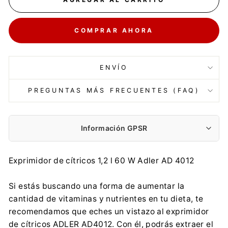
COMPRAR AHORA
ENVÍO
PREGUNTAS MÁS FRECUENTES (FAQ)
Información GPSR
Fabricante:
Exprimidor de cítricos 1,2 l 60 W Adler AD 4012
Adler Sp. z o.o.
Ordona 2a, 01-237 Warszawa
Si estás buscando una forma de aumentar la
ce@adler.com.pl
cantidad de vitaminas y nutrientes en tu dieta, te
888 457 196
recomendamos que eches un vistazo al exprimidor
Importador:
de cítricos ADLER AD4012. Con él, podrás extraer el