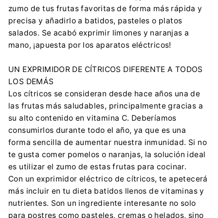
Adler Sp. z o.o.
zumo de tus frutas favoritas de forma más rápida y
Ordona 2a, 01-237 Warszawa
precisa y añadirlo a batidos, pasteles o platos
ce@adler.com.pl
salados. Se acabó exprimir limones y naranjas a
888 457 196
mano, ¡apuesta por los aparatos eléctricos!
Información de seguridad:
Descargar archivo
UN EXPRIMIDOR DE CÍTRICOS DIFERENTE A TODOS
LOS DEMÁS
Los cítricos se consideran desde hace años una de
las frutas más saludables, principalmente gracias a
su alto contenido en vitamina C. Deberíamos
consumirlos durante todo el año, ya que es una
forma sencilla de aumentar nuestra inmunidad. Si no
te gusta comer pomelos o naranjas, la solución ideal
es utilizar el zumo de estas frutas para cocinar.
Con un exprimidor eléctrico de cítricos, te apetecerá
más incluir en tu dieta batidos llenos de vitaminas y
nutrientes. Son un ingrediente interesante no solo
para postres como pasteles, cremas o helados, sino