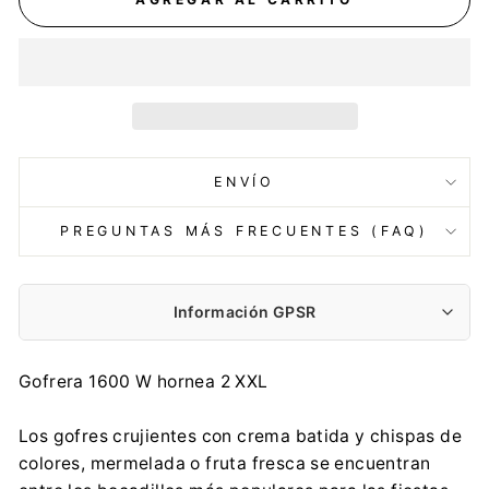
ENVÍO
PREGUNTAS MÁS FRECUENTES (FAQ)
Información GPSR
Fabricante:
Gofrera 1600 W hornea 2 XXL
Adler Sp. z o.o.
Ordona 2a, 01-237 Warszawa
Los gofres crujientes con crema batida y chispas de
ce@adler.com.pl
colores, mermelada o fruta fresca se encuentran
888 457 196