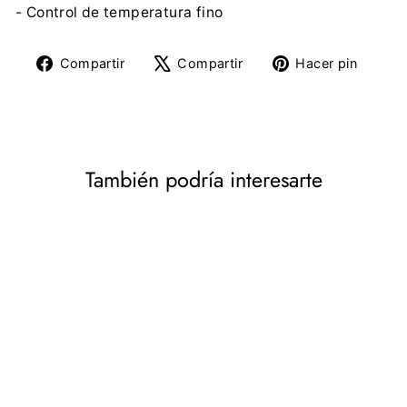
- Control de temperatura fino
Compartir
Tuitear
Pine
Compartir
Compartir
Hacer pin
en
en
en
Facebook
X
Pinte
También podría interesarte
Gofrera 1600W hornea 2
waffles XXL al mismo