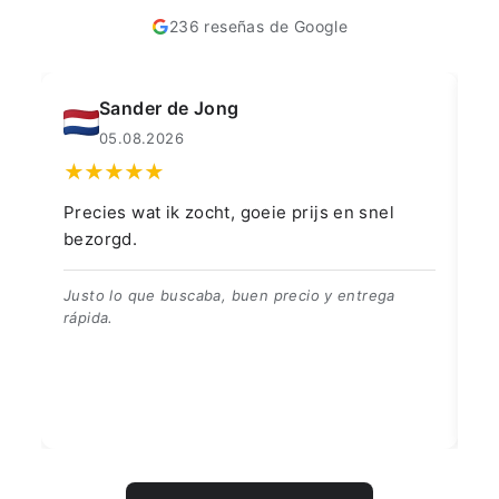
236 reseñas de Google
Muahmmet Karadag
04.08.2026
👍👍👍👌
G
👍👍👍👌
B