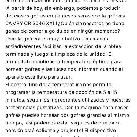
entre los bocadillos más populares para las fiestas.
Importador:
¡A partir de hoy, sin embargo, podemos producir
Adler Sp. z o.o.
deliciosos gofres crujientes caseros con la gofrera
Ordona 2a, 01-237 Warszawa
CAMRY CR 3046 XXL! ¿Quién de nosotros no tiene
ce@adler.com.pl
ganas de comer algo dulce en ningún momento?
888 457 196
Usar la gofrera es muy intuitivo. Las placas
antiadherentes facilitan la extracción de la oblea
terminada y luego la limpieza de la unidad. El
termostato mantiene la temperatura óptima para
hornear gofres y las luces nos informan cuando el
aparato está listo para usar.
El control fino de la temperatura nos permite
programar la temperatura de cocción de 5 a 15
minutos, según los ingredientes utilizados y nuestras
preferencias gustativas. Con la máquina para hacer
gofres puedes hornear dos gofres grandes al mismo
tiempo, ¡así podemos estar seguros de que cada
porción esté caliente y crujiente! El dispositivo