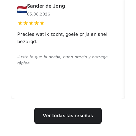
Muahmmet Karadag
04.08.2026
👍👍👍👌
Go
👍👍👍👌
Be
Ver todas las reseñas