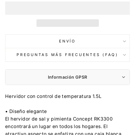
ENVÍO
PREGUNTAS MÁS FRECUENTES (FAQ)
Información GPSR
Fabricante:
Hervidor con control de temperatura 1.5L
Jindřich Valenta – CONCEPT
Vysokomytska 1800, 56501 Choceň
• Diseño elegante
info@my-concept.cz
El hervidor de sal y pimienta Concept RK3300
+420 465 471 400
encontrará un lugar en todos los hogares. El
Importador:
atractivo aspecto se enfatiza con una caja blanca