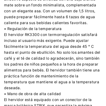
Jindřich Valenta – CONCEPT
mate sobre un fondo minimalista, complementada
Vysokomytska 1800, 56501 Choceň
con un elegante asa. Con un volumen de 1,5 litros,
info@my-concept.cz
puede preparar fácilmente hasta 6 tazas de agua
+420 465 471 400
caliente para sus bebidas calientes favoritas.
• Regulación de la temperatura
El hervidor RK3300 con termorregulación satisfará
incluso al usuario más exigente. Puede ajustar
fácilmente la temperatura del agua desde 45 ° C
hasta el punto de ebullición. No solo los amantes del
café y el té de calidad lo agradecerán, sino también
los padres de niños pequeños a la hora de preparar
alimentos para bebés. El hervidor también tiene una
práctica función de mantenimiento de la
temperatura que mantiene el agua a la temperatura
deseada.
• Mano de obra de alta calidad
El hervidor está equipado con un conector de la
marca británica STRIX, que garantiza la máxima