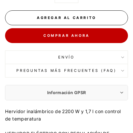
−
+
AGREGAR AL CARRITO
COMPRAR AHORA
ENVÍO
PREGUNTAS MÁS FRECUENTES (FAQ)
Información GPSR
Fabricante:
Hervidor inalámbrico de 2200 W y 1,7 l con control
Centrumelektroniki.EU Sp. z o.o.
de temperatura
Korfantego 7, 42-600 Tarnowskie Góry
contact@centrumelektroniki.pl