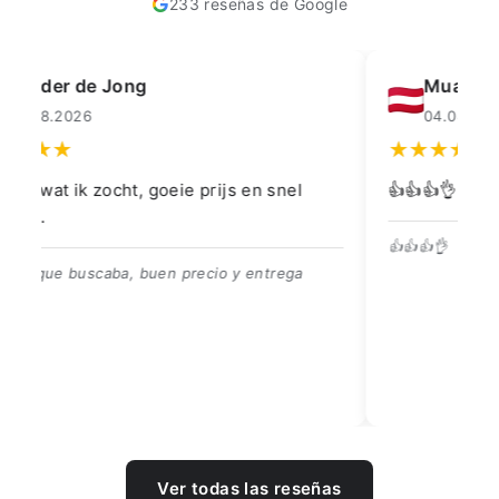
233 reseñas de Google
Muahmmet Karadag
04.08.2026
👍👍👍👌
Go
👍👍👍👌
Be
Ver todas las reseñas