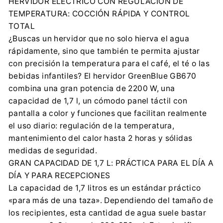
HERVIDOR ELÉCTRICO CON REGULACIÓN DE
+48 32 284 72 22
TEMPERATURA: COCCIÓN RÁPIDA Y CONTROL
Importador:
TOTAL
Centrumelektroniki.EU Sp. z o.o.
¿Buscas un hervidor que no solo hierva el agua
Korfantego 7, 42-600 Tarnowskie Góry
rápidamente, sino que también te permita ajustar
contact@centrumelektroniki.pl
con precisión la temperatura para el café, el té o las
+48 32 284 72 22
bebidas infantiles? El hervidor GreenBlue GB670
Información de seguridad:
combina una gran potencia de 2200 W, una
Descargar archivo
capacidad de 1,7 l, un cómodo panel táctil con
pantalla a color y funciones que facilitan realmente
el uso diario: regulación de la temperatura,
mantenimiento del calor hasta 2 horas y sólidas
medidas de seguridad.
GRAN CAPACIDAD DE 1,7 L: PRÁCTICA PARA EL DÍA A
DÍA Y PARA RECEPCIONES
La capacidad de 1,7 litros es un estándar práctico
«para más de una taza». Dependiendo del tamaño de
los recipientes, esta cantidad de agua suele bastar