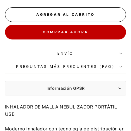
AGREGAR AL CARRITO
COMPRAR AHORA
ENVÍO
PREGUNTAS MÁS FRECUENTES (FAQ)
Información GPSR
Fabricante:
INHALADOR DE MALLA NEBULIZADOR PORTÁTIL
Centrumelektroniki.EU Sp. z o.o.
USB
Korfantego 7, 42-600 Tarnowskie Góry
contact@centrumelektroniki.pl
Moderno inhalador con tecnología de distribución en
+48 32 284 72 22