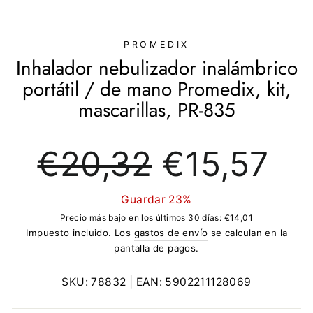
(ESC)
PROMEDIX
Inhalador nebulizador inalámbrico
portátil / de mano Promedix, kit,
mascarillas, PR-835
Precio
Precio
€20,32
€15,57
regular
de
oferta
Guardar 23%
Precio más bajo en los últimos 30 días:
€14,01
Impuesto incluido. Los
gastos de envío
se calculan en la
pantalla de pagos.
SKU:
78832
| EAN:
5902211128069