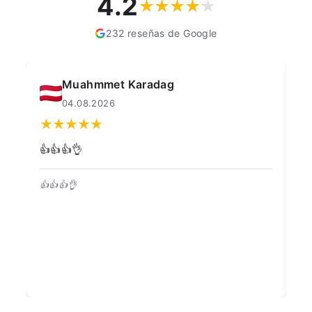
4.2
232 reseñas de Google
Muahmmet Karadag
04.08.2026
👍👍👍👌
Go
👍👍👍👌
Be