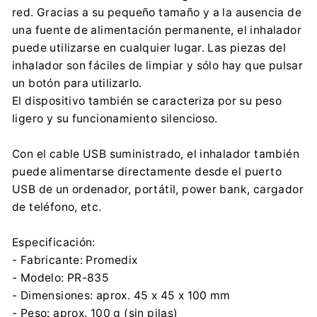
red. Gracias a su pequeño tamaño y a la ausencia de
Importador:
una fuente de alimentación permanente, el inhalador
Centrumelektroniki.EU Sp. z o.o.
puede utilizarse en cualquier lugar. Las piezas del
Korfantego 7, 42-600 Tarnowskie Góry
inhalador son fáciles de limpiar y sólo hay que pulsar
contact@centrumelektroniki.pl
un botón para utilizarlo.
+48 32 284 72 22
El dispositivo también se caracteriza por su peso
ligero y su funcionamiento silencioso.
Con el cable USB suministrado, el inhalador también
puede alimentarse directamente desde el puerto
USB de un ordenador, portátil, power bank, cargador
de teléfono, etc.
Especificación:
- Fabricante: Promedix
- Modelo: PR-835
- Dimensiones: aprox. 45 x 45 x 100 mm
- Peso: aprox. 100 g (sin pilas)