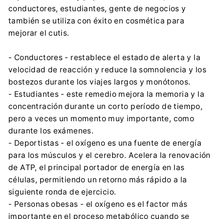
Centrumelektroniki.EU Sp. z o.o.
conductores, estudiantes, gente de negocios y
Korfantego 7, 42-600 Tarnowskie Góry
también se utiliza con éxito en cosmética para
contact@centrumelektroniki.pl
mejorar el cutis.
+48 32 284 72 22
- Conductores - restablece el estado de alerta y la
velocidad de reacción y reduce la somnolencia y los
bostezos durante los viajes largos y monótonos.
- Estudiantes - este remedio mejora la memoria y la
concentración durante un corto período de tiempo,
pero a veces un momento muy importante, como
durante los exámenes.
- Deportistas - el oxígeno es una fuente de energía
para los músculos y el cerebro. Acelera la renovación
de ATP, el principal portador de energía en las
células, permitiendo un retorno más rápido a la
siguiente ronda de ejercicio.
- Personas obesas - el oxígeno es el factor más
importante en el proceso metabólico cuando se