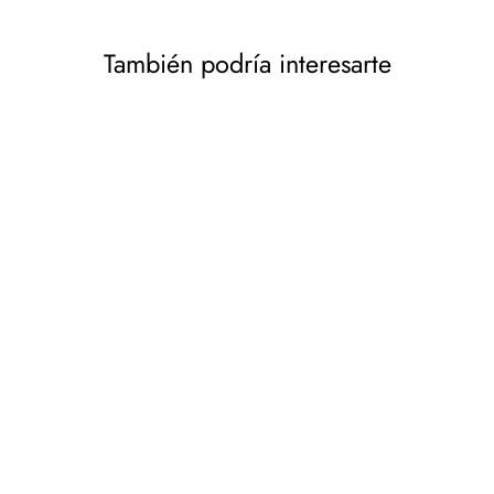
También podría interesarte
Promedix Inhalador
portátil de oxígeno
enlatado al 99,4% 12L,
PR-994, 2 unidades
PROMEDIX
€18,39