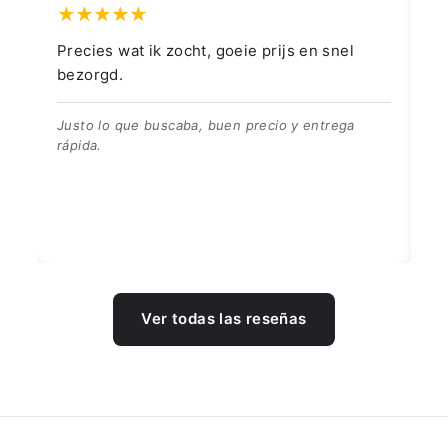
👍👍👍👌
Go
👍👍👍👌
Be
Ver todas las reseñas