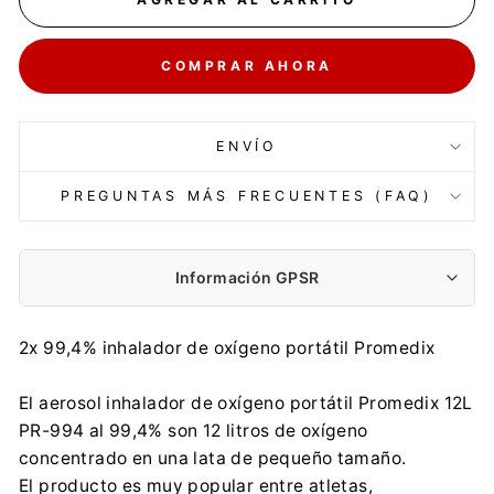
COMPRAR AHORA
ENVÍO
PREGUNTAS MÁS FRECUENTES (FAQ)
Información GPSR
Fabricante:
2x 99,4% inhalador de oxígeno portátil Promedix
Centrumelektroniki.EU Sp. z o.o.
Korfantego 7, 42-600 Tarnowskie Góry
El aerosol inhalador de oxígeno portátil Promedix 12L
contact@centrumelektroniki.pl
PR-994 al 99,4% son 12 litros de oxígeno
+48 32 284 72 22
concentrado en una lata de pequeño tamaño.
Importador:
El producto es muy popular entre atletas,