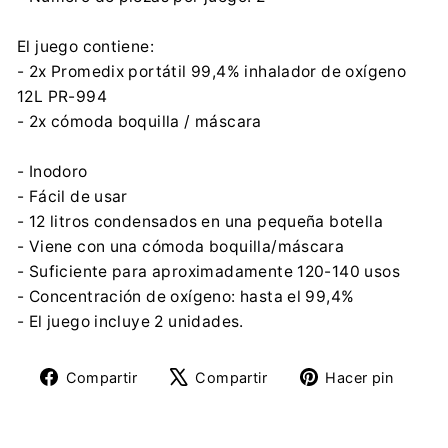
El juego contiene:
- 2x Promedix portátil 99,4% inhalador de oxígeno
12L PR-994
- 2x cómoda boquilla / máscara
- Inodoro
- Fácil de usar
- 12 litros condensados en una pequeña botella
- Viene con una cómoda boquilla/máscara
- Suficiente para aproximadamente 120-140 usos
- Concentración de oxígeno: hasta el 99,4%
- El juego incluye 2 unidades.
Compartir
Tuitear
Pine
Compartir
Compartir
Hacer pin
en
en
en
Facebook
X
Pinte