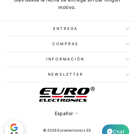
motivo.
ENTREGA
COMPRAS
INFORMACIÓN
NEWSLETTER
Idioma
Español
© 2026 Euroelectronics ES
Chat