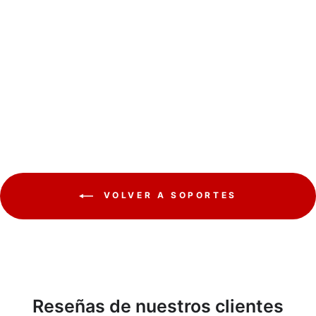
Soporte de techo Maclean
para TV, VESA 400x400,
32"-50", distancia al
techo 717-1017mm, máx.
35kg, MC-943
MACLEAN
€30,36
VOLVER A SOPORTES
Reseñas de nuestros clientes