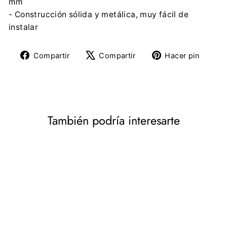
mm
- Construcción sólida y metálica, muy fácil de
instalar
Compartir
Tuitear
Pine
Compartir
Compartir
Hacer pin
en
en
en
Facebook
X
Pinte
También podría interesarte