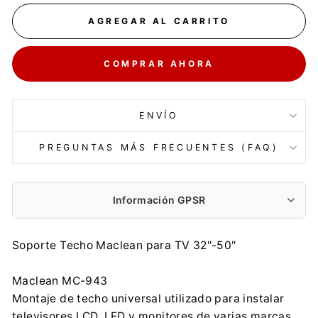
AGREGAR AL CARRITO
COMPRAR AHORA
ENVÍO
PREGUNTAS MÁS FRECUENTES (FAQ)
Información GPSR
Fabricante:
Soporte Techo Maclean para TV 32"-50"
Centrumelektroniki.EU Sp. z o.o.
Korfantego 7, 42-600 Tarnowskie Góry
Maclean MC-943
contact@centrumelektroniki.pl
Montaje de techo universal utilizado para instalar
+48 32 284 72 22
televisores LCD, LED y monitores de varias marcas