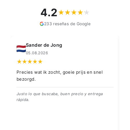
4.2
233 reseñas de Google
Muahmmet Karadag
04.08.2026
👍👍👍👌
Go
👍👍👍👌
Be