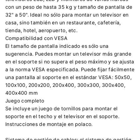
Importador:
con un peso de hasta 35 kg y tamaño de pantalla de
Centrumelektroniki.EU Sp. z o.o.
32" a 50". Ideal no sólo para montar un televisor en
Korfantego 7, 42-600 Tarnowskie Góry
casa, sino también en un restaurante, cafetería,
contact@centrumelektroniki.pl
tienda, hotel, aeropuerto, etc.
+48 32 284 72 22
Compatibilidad con VESA
El tamaño de pantalla indicado es sólo una
sugerencia. Puedes montar un televisor más grande
en el soporte si no supera el peso máximo y se ajusta
a la norma VESA especificada. Puede fijar fácilmente
una pantalla al soporte en el estándar VESA: 50x50,
100x100, 200x200, 200x400, 300x300, 300x400,
400x400 mm
Juego completo
Se incluye un juego de tornillos para montar el
soporte en el techo y el televisor en el soporte.
Instrucciones de montaje en polaco.
Sistema de gestión de cables: el sistema de gestión