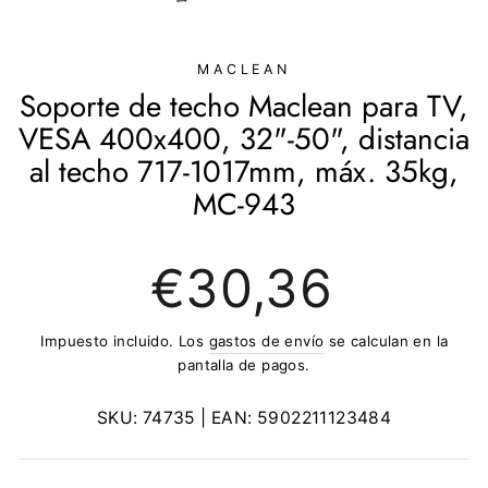
(ESC)
MACLEAN
Soporte de techo Maclean para TV,
VESA 400x400, 32"-50", distancia
al techo 717-1017mm, máx. 35kg,
MC-943
Precio
€30,36
regular
Impuesto incluido. Los
gastos de envío
se calculan en la
pantalla de pagos.
SKU:
74735
| EAN:
5902211123484