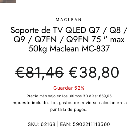
(ESC)
MACLEAN
Soporte de TV QLED Q7 / Q8 /
Q9 / Q7FN / Q9FN 75 " max
50kg Maclean MC-837
Precio
Precio
€81,46
€38,80
regular
de
oferta
Guardar 52%
Precio más bajo en los últimos 30 días:
€59,65
Impuesto incluido. Los
gastos de envío
se calculan en la
pantalla de pagos.
SKU:
62168
| EAN:
5902211113560