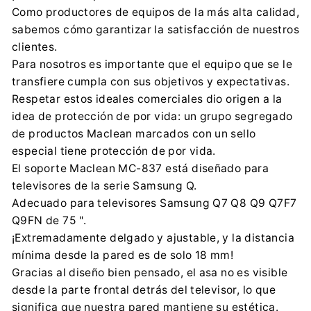
Como productores de equipos de la más alta calidad,
Importador:
sabemos cómo garantizar la satisfacción de nuestros
Centrumelektroniki.EU Sp. z o.o.
clientes.
Korfantego 7, 42-600 Tarnowskie Góry
Para nosotros es importante que el equipo que se le
contact@centrumelektroniki.pl
transfiere cumpla con sus objetivos y expectativas.
+48 32 284 72 22
Respetar estos ideales comerciales dio origen a la
idea de protección de por vida: un grupo segregado
de productos Maclean marcados con un sello
especial tiene protección de por vida.
El soporte Maclean MC-837 está diseñado para
televisores de la serie Samsung Q.
Adecuado para televisores Samsung Q7 Q8 Q9 Q7F7
Q9FN de 75 ".
¡Extremadamente delgado y ajustable, y la distancia
mínima desde la pared es de solo 18 mm!
Gracias al diseño bien pensado, el asa no es visible
desde la parte frontal detrás del televisor, lo que
significa que nuestra pared mantiene su estética.