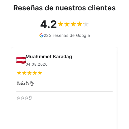
Reseñas de nuestros clientes
4.2
233 reseñas de Google
Muahmmet Karadag
04.08.2026
👍👍👍👌
Go
👍👍👍👌
Be