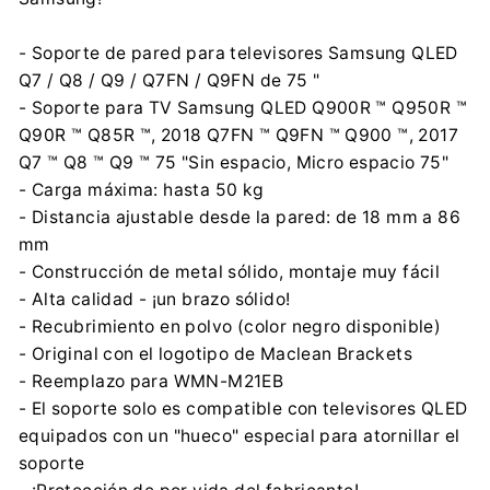
- Soporte de pared para televisores Samsung QLED
Q7 / Q8 / Q9 / Q7FN / Q9FN de 75 "
- Soporte para TV Samsung QLED Q900R ™ Q950R ™
Q90R ™ Q85R ™, 2018 Q7FN ™ Q9FN ™ Q900 ™, 2017
Q7 ™ Q8 ™ Q9 ™ 75 "Sin espacio, Micro espacio 75"
- Carga máxima: hasta 50 kg
- Distancia ajustable desde la pared: de 18 mm a 86
mm
- Construcción de metal sólido, montaje muy fácil
- Alta calidad - ¡un brazo sólido!
- Recubrimiento en polvo (color negro disponible)
- Original con el logotipo de Maclean Brackets
- Reemplazo para WMN-M21EB
- El soporte solo es compatible con televisores QLED
equipados con un "hueco" especial para atornillar el
soporte