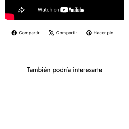
Compartir
Tuitear
Pine
Compartir
Compartir
Hacer pin
en
en
en
Facebook
X
Pinte
También podría interesarte
DESCUENTO