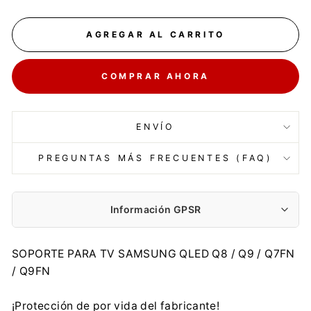
AGREGAR AL CARRITO
COMPRAR AHORA
ENVÍO
PREGUNTAS MÁS FRECUENTES (FAQ)
Información GPSR
Fabricante:
SOPORTE PARA TV SAMSUNG QLED Q8 / Q9 / Q7FN
Centrumelektroniki.EU Sp. z o.o.
/ Q9FN
Korfantego 7, 42-600 Tarnowskie Góry
contact@centrumelektroniki.pl
¡Protección de por vida del fabricante!
+48 32 284 72 22