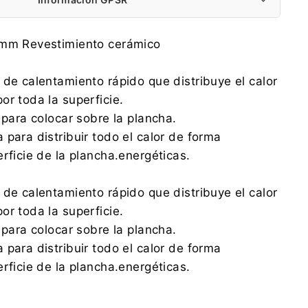
Adler Sp. z o.o.
 mm Revestimiento cerámico
Ordona 2a, 01-237 Warszawa
ce@adler.com.pl
 de calentamiento rápido que distribuye el calor
888 457 196
or toda la superficie.
Adler Sp. z o.o.
 para colocar sobre la plancha.
Ordona 2a, 01-237 Warszawa
 para distribuir todo el calor de forma
ce@adler.com.pl
888 457 196
rficie de la plancha.energéticas.
 de calentamiento rápido que distribuye el calor
or toda la superficie.
 para colocar sobre la plancha.
 para distribuir todo el calor de forma
rficie de la plancha.energéticas.