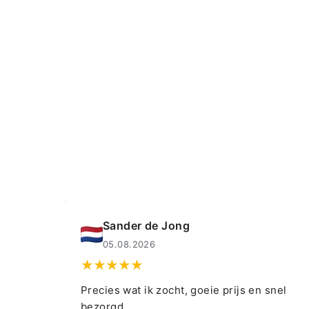
Sander de Jong
Muahmmet
5.08.2026
04.08.2026
es wat ik zocht, goeie prijs en snel
👍👍👍👌
rgd.