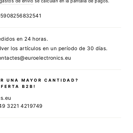
gastos de envío
se calculan en la pantalla de pagos.
:
5908256832541
edidos en 24 horas.
ver los artículos en un período de 30 días.
ontactes@euroelectronics.eu
R UNA MAYOR CANTIDAD?
OFERTA B2B!
cs.eu
+49 3221 4219749