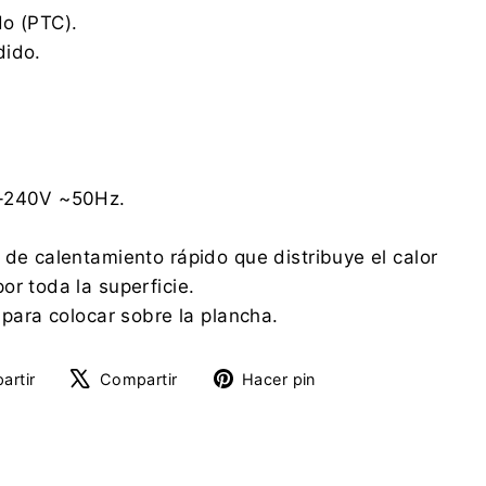
do (PTC).
dido.
V-240V ~50Hz.
 de calentamiento rápido que distribuye el calor
or toda la superficie.
 para colocar sobre la plancha.
Compartir
Tuitear
Pinear
artir
Compartir
Hacer pin
en
en
en
Facebook
X
Pinterest