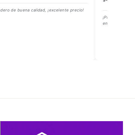
¡excelente precio!
¡Precio competitivo, bien empaquetado
entrega muy rápida!