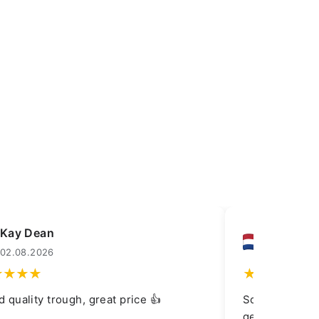
Frank Lesco
02.08.2026
t price 👍
Scherpe prijs, goed verpakt en zee
geleverd!