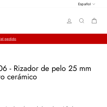
Idioma
Español
Ingresar
Buscar
Carri
del pedido
06 - Rizador de pelo 25 mm
to cerámico