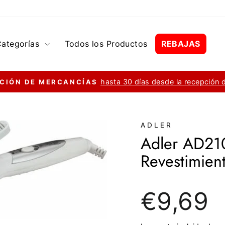
Categorías
Todos los Productos
REBAJAS
hasta 30 días desde la recepción 
CIÓN DE MERCANCÍAS
diapositivas
pausa
ADLER
Adler AD21
Revestimien
Precio
€9,69
regular