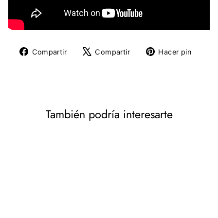
Compartir
Tuitear
Pine
Compartir
Compartir
Hacer pin
en
en
en
Facebook
X
Pinte
También podría interesarte
DESCUENTO