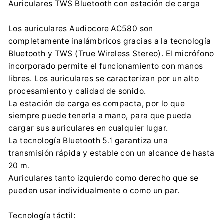
Auriculares TWS Bluetooth con estación de carga
Centrumelektroniki.EU Sp. z o.o.
Korfantego 7, 42-600 Tarnowskie Góry
Los auriculares Audiocore AC580 son
contact@centrumelektroniki.pl
completamente inalámbricos gracias a la tecnología
+48 32 284 72 22
Bluetooth y TWS (True Wireless Stereo). El micrófono
Importador:
incorporado permite el funcionamiento con manos
Centrumelektroniki.EU Sp. z o.o.
libres. Los auriculares se caracterizan por un alto
Korfantego 7, 42-600 Tarnowskie Góry
procesamiento y calidad de sonido.
contact@centrumelektroniki.pl
La estación de carga es compacta, por lo que
+48 32 284 72 22
siempre puede tenerla a mano, para que pueda
cargar sus auriculares en cualquier lugar.
La tecnología Bluetooth 5.1 garantiza una
transmisión rápida y estable con un alcance de hasta
20 m.
Auriculares tanto izquierdo como derecho que se
pueden usar individualmente o como un par.
Tecnología táctil: