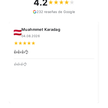
4.2
232 reseñas de Google
Muahmmet Karadag
04.08.2026
👍👍👍👌
Go
👍👍👍👌
Be