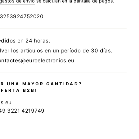
gastos de envío
se calculan en la pantalla de pagos.
3253924752020
edidos en 24 horas.
ver los artículos en un período de 30 días.
ontactes@euroelectronics.eu
R UNA MAYOR CANTIDAD?
OFERTA B2B!
cs.eu
+49 3221 4219749