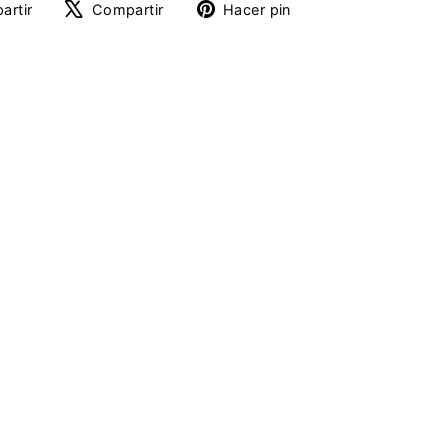
Compartir
Tuitear
Pinear
artir
Compartir
Hacer pin
en
en
en
Facebook
X
Pinterest