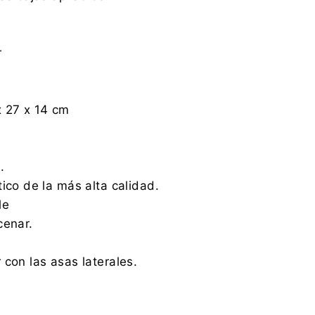
r
x 27 x 14 cm
.
ico de la más alta calidad.
le
cenar.
 con las asas laterales.