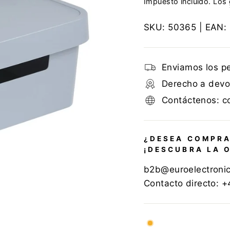
Impuesto incluido. Los
SKU:
50365
| EAN:
Enviamos los p
Derecho a devol
Contáctenos: c
¿DESEA COMPRA
¡DESCUBRA LA 
b2b@euroelectroni
Contacto directo: 