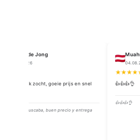
Muahmmet Karadag
04.08.2026
snel
👍👍👍👌
👍👍👍👌
trega