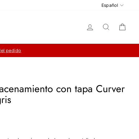
Idioma
Español
Ingresar
Buscar
Carri
del pedido
acenamiento con tapa Curver
ris