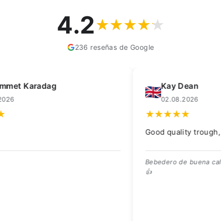
4.2
236 reseñas de Google
Kay Dean
F
02.08.2026
0
Good quality trough, great price 👍
Scher
gelev
Bebedero de buena calidad, ¡excelente precio!
👍
¡Preci
entreg