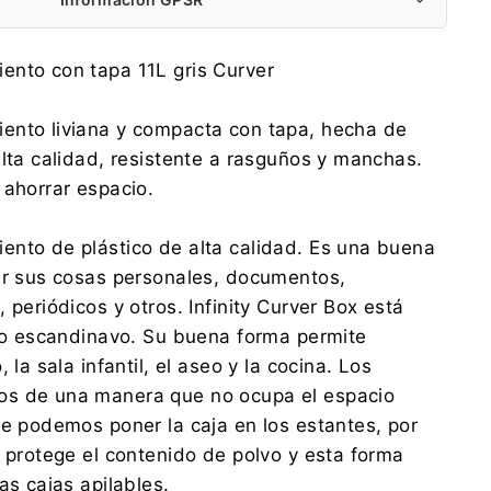
Keter Poland Sp. z o.o.
ento con tapa 11L gris Curver
Aleje Jerozolimskie 212a, 02-486 Warszawa
gpsr.ketereu@keter.com
ento liviana y compacta con tapa, hecha de
0048 59 841 98 31
alta calidad, resistente a rasguños y manchas.
Keter Poland Sp. z o.o.
 ahorrar espacio.
Aleje Jerozolimskie 212a, 02-486 Warszawa
gpsr.ketereu@keter.com
0048 59 841 98 31
nto de plástico de alta calidad. Es una buena
ar sus cosas personales, documentos,
 periódicos y otros. Infinity Curver Box está
ilo escandinavo. Su buena forma permite
 la sala infantil, el aseo y la cocina. Los
s de una manera que no ocupa el espacio
ue podemos poner la caja en los estantes, por
a protege el contenido de polvo y esta forma
as cajas apilables.