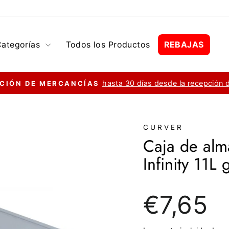
Categorías
Todos los Productos
REBAJAS
hasta 30 días desde la recepción 
CIÓN DE MERCANCÍAS
diapositivas
pausa
CURVER
Caja de alm
Infinity 11L g
Precio
€7,65
regular