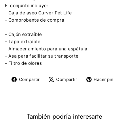
El conjunto incluye:
- Caja de aseo Curver Pet Life
- Comprobante de compra
- Cajón extraíble
- Tapa extraíble
- Almacenamiento para una espátula
- Asa para facilitar su transporte
- Filtro de olores
Compartir
Tuitear
Pine
Compartir
Compartir
Hacer pin
en
en
en
Facebook
X
Pinte
También podría interesarte