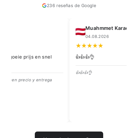
236 reseñas de Google
Muahmmet Karadag
04.08.2026
👍👍👍👌
Go
👍👍👍👌
Be