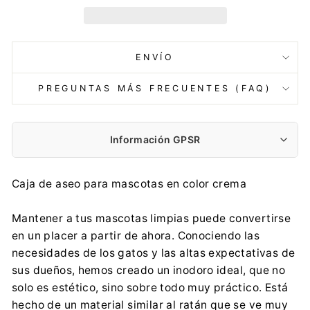
ENVÍO
PREGUNTAS MÁS FRECUENTES (FAQ)
Información GPSR
Fabricante:
Caja de aseo para mascotas en color crema
Keter Poland Sp. z o.o.
Aleje Jerozolimskie 212a, 02-486 Warszawa
Mantener a tus mascotas limpias puede convertirse
gpsr.ketereu@keter.com
en un placer a partir de ahora. Conociendo las
0048 59 841 98 31
necesidades de los gatos y las altas expectativas de
Importador:
sus dueños, hemos creado un inodoro ideal, que no
Keter Poland Sp. z o.o.
solo es estético, sino sobre todo muy práctico. Está
Aleje Jerozolimskie 212a, 02-486 Warszawa
hecho de un material similar al ratán que se ve muy
gpsr.ketereu@keter.com