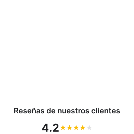
Caja de aseo cubierta
para mascotas en color
crema Curver Pet Life
CURVER
€43,53
Reseñas de nuestros clientes
4.2