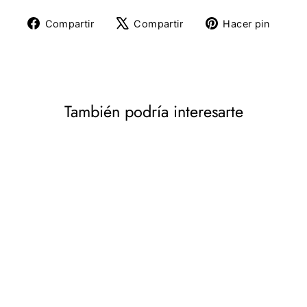
Compartir
Tuitear
Pine
Compartir
Compartir
Hacer pin
en
en
en
Facebook
X
Pinte
También podría interesarte
Calentador de aceite
Blaupunkt HOR201 de 7
aletas, 700W
BLAUPUNKT