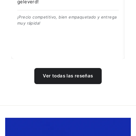
geleverd!
de
wh
👍
¡Precio competitivo, bien empaquetado y entrega
muy rápida!
Ar
en
Ver todas las reseñas