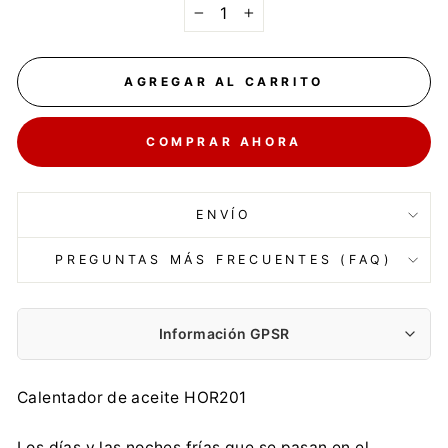
−
+
AGREGAR AL CARRITO
COMPRAR AHORA
ENVÍO
PREGUNTAS MÁS FRECUENTES (FAQ)
Información GPSR
Fabricante:
Calentador de aceite HOR201
2N-Everpol Sp. z o.o.
Puławska 403A, 02-801 Warszawa
Los días y las noches frías que se pasan en el