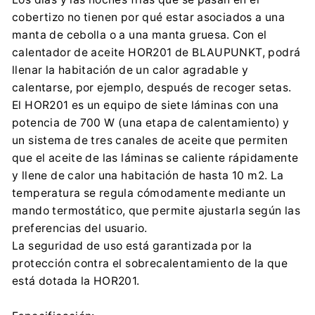
info@everpol.pl
cobertizo no tienen por qué estar asociados a una
+48 22 688 08 00
manta de cebolla o a una manta gruesa. Con el
Importador:
calentador de aceite HOR201 de BLAUPUNKT, podrá
2N-Everpol Sp. z o.o.
llenar la habitación de un calor agradable y
Puławska 403A, 02-801 Warszawa
calentarse, por ejemplo, después de recoger setas.
info@everpol.pl
El HOR201 es un equipo de siete láminas con una
+48 22 688 08 00
potencia de 700 W (una etapa de calentamiento) y
un sistema de tres canales de aceite que permiten
que el aceite de las láminas se caliente rápidamente
y llene de calor una habitación de hasta 10 m2. La
temperatura se regula cómodamente mediante un
mando termostático, que permite ajustarla según las
preferencias del usuario.
La seguridad de uso está garantizada por la
protección contra el sobrecalentamiento de la que
está dotada la HOR201.