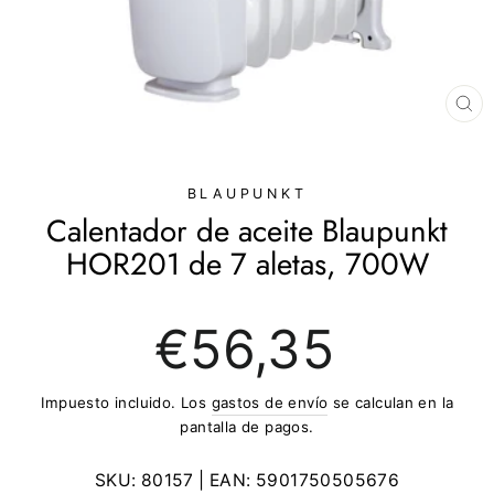
CE
(E
BLAUPUNKT
Calentador de aceite Blaupunkt
HOR201 de 7 aletas, 700W
Precio
€56,35
regular
Impuesto incluido. Los
gastos de envío
se calculan en la
pantalla de pagos.
SKU:
80157
| EAN:
5901750505676