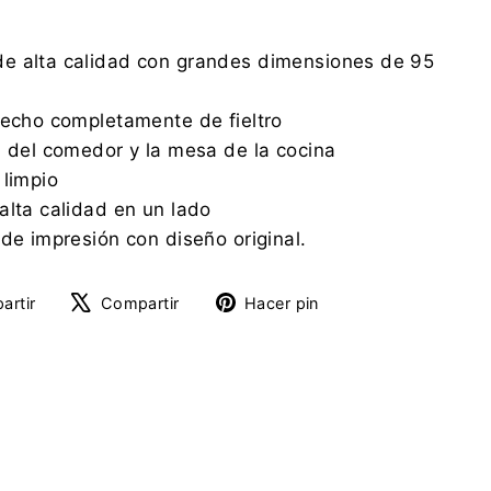
e alta calidad con grandes dimensiones de 95
hecho completamente de fieltro
a del comedor y la mesa de la cocina
 limpio
alta calidad en un lado
 de impresión con diseño original.
Compartir
Tuitear
Pinear
artir
Compartir
Hacer pin
en
en
en
Facebook
X
Pinterest