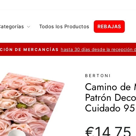
Categorías
Todos los Productos
REBAJAS
hasta 30 días desde la recepción 
CIÓN DE MERCANCÍAS
diapositivas
pausa
BERTONI
Camino de M
Patrón Deco
Cuidado 95
Precio
€14,75
regular