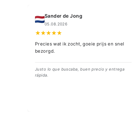
Muahmmet Karadag
04.08.2026
eie prijs en snel
👍👍👍👌
👍👍👍👌
n precio y entrega