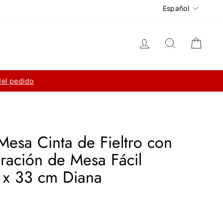
Idioma
Español
Ingresar
Buscar
Carri
del pedido
esa Cinta de Fieltro con
ración de Mesa Fácil
 x 33 cm Diana