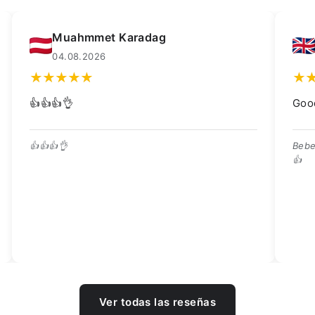
Kay Dean
02.08.2026
Good quality trough, great price 👍
Bebedero de buena calidad, ¡excelente precio!
👍
Ver todas las reseñas