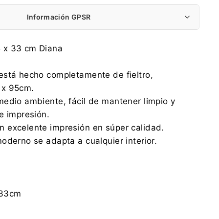
Información GPSR
ARCO DESIGN Sp. z o.o. Sp. k.
 x 33 cm Diana
Partyzancka 186/190, 95-200 Pabianice
arco@arcodesign.pl
está hecho completamente de fieltro,
0048 42 225 24 89
 x 95cm.
ARCO DESIGN Sp. z o.o. Sp. k.
edio ambiente, fácil de mantener limpio y
Partyzancka 186/190, 95-200 Pabianice
e impresión.
arco@arcodesign.pl
0048 42 225 24 89
 excelente impresión en súper calidad.
oderno se adapta a cualquier interior.
x33cm