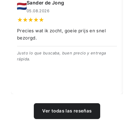
Muahmmet Karadag
04.08.2026
👍👍👍👌
Go
👍👍👍👌
Be
Ver todas las reseñas