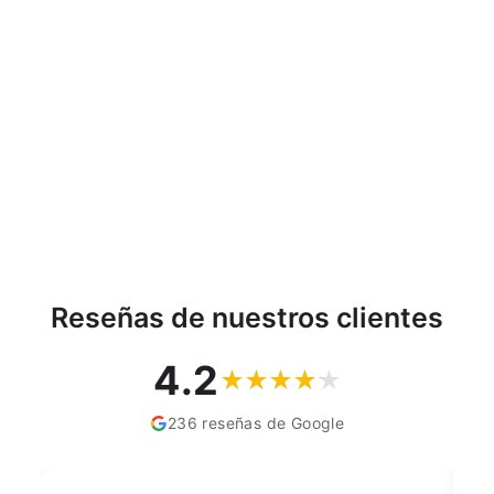
Cubierta para sistema
cable de plástico 127 x
127 x 21.5 mm Maclean
MC-697 W
MACLEAN
€4,05
Reseñas de nuestros clientes
4.2
236 reseñas de Google