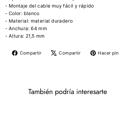
- Montaje del cable muy fácil y rápido
- Color: blanco
- Material: material duradero
- Anchura: 64 mm
- Altura: 21,5 mm
Compartir
Tuitear
Pine
Compartir
Compartir
Hacer pin
en
en
en
Facebook
X
Pinte
También podría interesarte