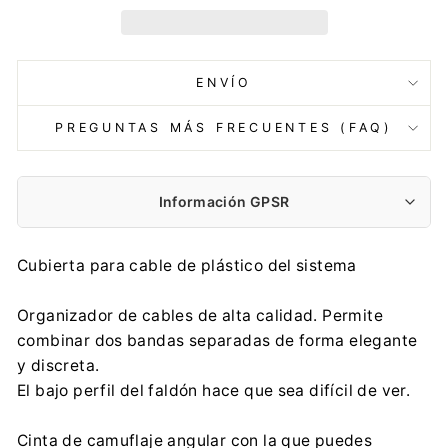
ENVÍO
PREGUNTAS MÁS FRECUENTES (FAQ)
Información GPSR
Fabricante:
Cubierta para cable de plástico del sistema
Centrumelektroniki.EU Sp. z o.o.
Korfantego 7, 42-600 Tarnowskie Góry
Organizador de cables de alta calidad. Permite
contact@centrumelektroniki.pl
combinar dos bandas separadas de forma elegante
+48 32 284 72 22
y discreta.
Importador:
El bajo perfil del faldón hace que sea difícil de ver.
Centrumelektroniki.EU Sp. z o.o.
Korfantego 7, 42-600 Tarnowskie Góry
Cinta de camuflaje angular con la que puedes
contact@centrumelektroniki.pl