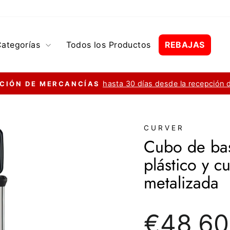
Categorías
Todos los Productos
REBAJAS
hasta 30 días desde la recepción 
CIÓN DE MERCANCÍAS
diapositivas
pausa
CURVER
Cubo de ba
plástico y c
metalizada
Precio
€48,60
regular