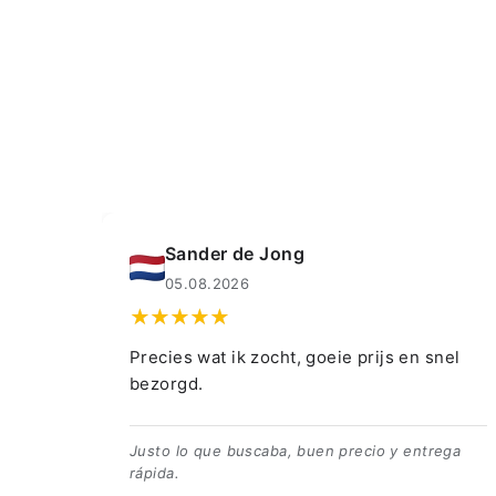
Muahmmet Karadag
04.08.2026
e prijs en snel
👍👍👍👌
👍👍👍👌
precio y entrega