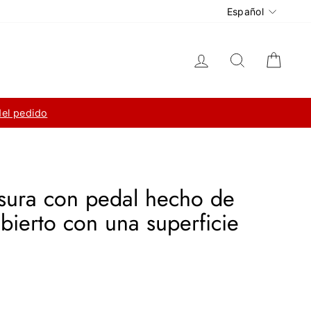
Idioma
Español
Ingresar
Buscar
Carri
del pedido
sura con pedal hecho de
ubierto con una superficie