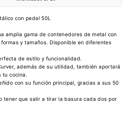
Keter Poland Sp. z o.o.
álico con pedal 50L
Aleje Jerozolimskie 212a, 02-486 Warszawa
gpsr.ketereu@keter.com
na amplia gama de contenedores de metal con
0048 59 841 98 31
 formas y tamaños. Disponible en diferentes
Keter Poland Sp. z o.o.
Aleje Jerozolimskie 212a, 02-486 Warszawa
fecta de estilo y funcionalidad.
gpsr.ketereu@keter.com
0048 59 841 98 31
urver, además de su utilidad, también aportará
 tu cocina.
eñido con su función principal, gracias a sus 50
 tener que salir a tirar la basura cada dos por