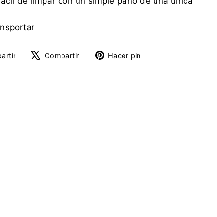
ácil de limpar con un simple paño de una única
ansportar
Compartir
Tuitear
Pinear
artir
Compartir
Hacer pin
en
en
en
Facebook
X
Pinterest