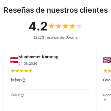
Reseñas de nuestros clientes
4.2
233 reseñas de Google
Kay Dean
02.08.2026
Good quality trough, great price 👍
Bebedero de buena calidad, ¡excelente precio!
👍